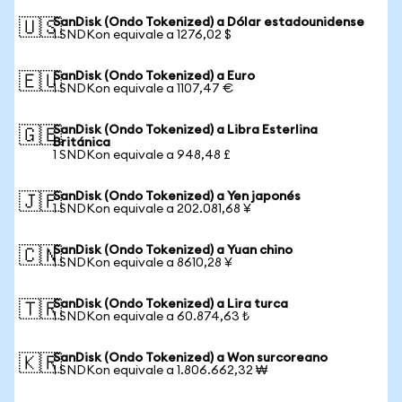
SanDisk (Ondo Tokenized) a Dólar estadounidense
🇺🇸
1 SNDKon equivale a 1276,02 $
SanDisk (Ondo Tokenized) a Euro
🇪🇺
1 SNDKon equivale a 1107,47 €
SanDisk (Ondo Tokenized) a Libra Esterlina
🇬🇧
Británica
1 SNDKon equivale a 948,48 £
SanDisk (Ondo Tokenized) a Yen japonés
🇯🇵
1 SNDKon equivale a 202.081,68 ¥
SanDisk (Ondo Tokenized) a Yuan chino
🇨🇳
1 SNDKon equivale a 8610,28 ¥
SanDisk (Ondo Tokenized) a Lira turca
🇹🇷
1 SNDKon equivale a 60.874,63 ₺
SanDisk (Ondo Tokenized) a Won surcoreano
🇰🇷
1 SNDKon equivale a 1.806.662,32 ₩