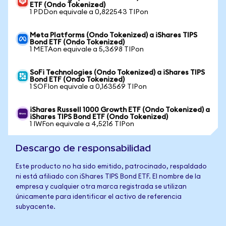
ETF (Ondo Tokenized)
1 PDDon equivale a 0,822543 TIPon
Meta Platforms (Ondo Tokenized) a iShares TIPS
Bond ETF (Ondo Tokenized)
1 METAon equivale a 5,3698 TIPon
SoFi Technologies (Ondo Tokenized) a iShares TIPS
Bond ETF (Ondo Tokenized)
1 SOFIon equivale a 0,163569 TIPon
iShares Russell 1000 Growth ETF (Ondo Tokenized) a
iShares TIPS Bond ETF (Ondo Tokenized)
1 IWFon equivale a 4,5216 TIPon
Descargo de responsabilidad
Este producto no ha sido emitido, patrocinado, respaldado
ni está afiliado con iShares TIPS Bond ETF. El nombre de la
empresa y cualquier otra marca registrada se utilizan
únicamente para identificar el activo de referencia
subyacente.