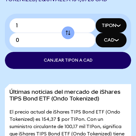
TIPON
CAD
CANJEAR TIPON A CAD
Últimas noticias del mercado de iShares
TIPS Bond ETF (Ondo Tokenized)
El precio actual de iShares TIPS Bond ETF (Ondo
Tokenized) es 154,37 $ por TIPon. Con un
suministro circulante de 100,17 mil TIPon, significa
que iShares TIPS Bond ETF (Ondo Tokenized) tiene