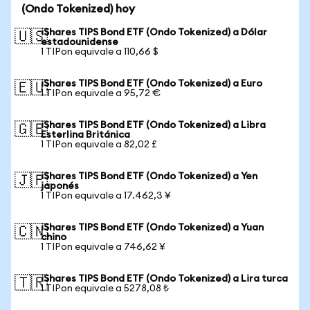
(Ondo Tokenized) hoy
iShares TIPS Bond ETF (Ondo Tokenized) a Dólar
🇺🇸
estadounidense
1 TIPon equivale a 110,66 $
iShares TIPS Bond ETF (Ondo Tokenized) a Euro
🇪🇺
1 TIPon equivale a 95,72 €
iShares TIPS Bond ETF (Ondo Tokenized) a Libra
🇬🇧
Esterlina Británica
1 TIPon equivale a 82,02 £
iShares TIPS Bond ETF (Ondo Tokenized) a Yen
🇯🇵
japonés
1 TIPon equivale a 17.462,3 ¥
iShares TIPS Bond ETF (Ondo Tokenized) a Yuan
🇨🇳
chino
1 TIPon equivale a 746,62 ¥
iShares TIPS Bond ETF (Ondo Tokenized) a Lira turca
🇹🇷
1 TIPon equivale a 5278,08 ₺