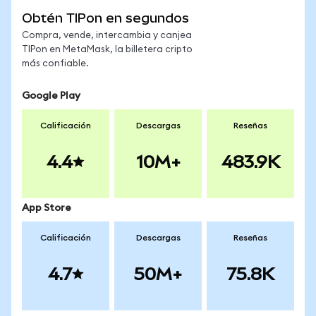
Obtén TIPon en segundos
Compra, vende, intercambia y canjea
TIPon en MetaMask, la billetera cripto
más confiable.
Google Play
Calificación
Descargas
Reseñas
4.4
10M+
483.9K
App Store
Calificación
Descargas
Reseñas
4.7
50M+
75.8K