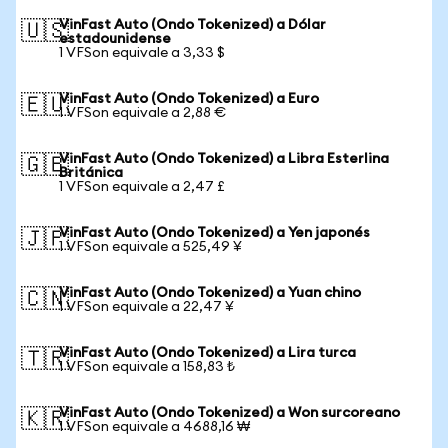
VinFast Auto (Ondo Tokenized) a Dólar
🇺🇸
estadounidense
1 VFSon equivale a 3,33 $
VinFast Auto (Ondo Tokenized) a Euro
🇪🇺
1 VFSon equivale a 2,88 €
VinFast Auto (Ondo Tokenized) a Libra Esterlina
🇬🇧
Británica
1 VFSon equivale a 2,47 £
VinFast Auto (Ondo Tokenized) a Yen japonés
🇯🇵
1 VFSon equivale a 525,49 ¥
VinFast Auto (Ondo Tokenized) a Yuan chino
🇨🇳
1 VFSon equivale a 22,47 ¥
VinFast Auto (Ondo Tokenized) a Lira turca
🇹🇷
1 VFSon equivale a 158,83 ₺
VinFast Auto (Ondo Tokenized) a Won surcoreano
🇰🇷
1 VFSon equivale a 4688,16 ₩