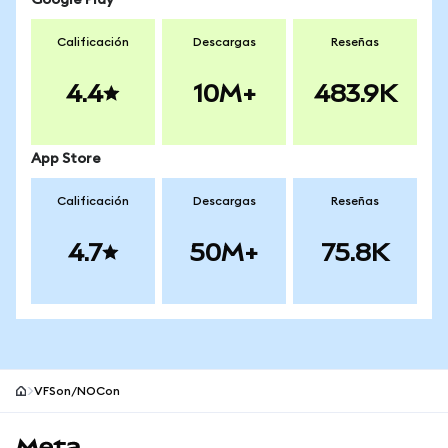
Google Play
Calificación
Descargas
Reseñas
4.4
10M+
483.9K
App Store
Calificación
Descargas
Reseñas
4.7
50M+
75.8K
VFSon/NOCon
Pie de página del sitio MetaMask