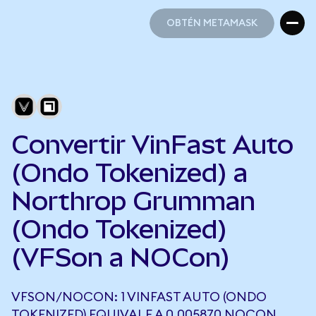
OBTÉN METAMASK
OBTÉN METAMASK
Convertir VinFast Auto
(Ondo Tokenized) a
Northrop Grumman
(Ondo Tokenized)
(VFSon a NOCon)
VFSON/NOCON: 1 VINFAST AUTO (ONDO
TOKENIZED) EQUIVALE A 0,005870 NOCON