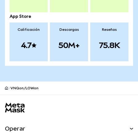
App Store
Calificación
Descargas
Reseñas
4.7
50M+
75.8K
VNQon/LOWon
Pie de página del sitio MetaMask
Operar
Canjear