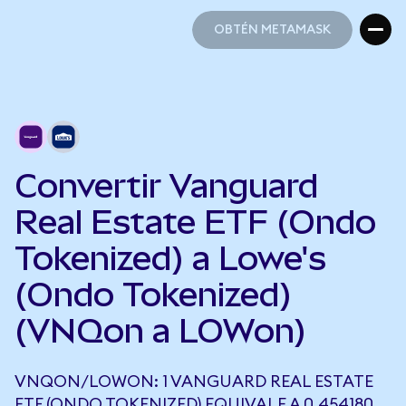
OBTÉN METAMASK
OBTÉN METAMASK
Convertir Vanguard
Real Estate ETF (Ondo
Tokenized) a Lowe's
(Ondo Tokenized)
(VNQon a LOWon)
VNQON/LOWON: 1 VANGUARD REAL ESTATE
ETF (ONDO TOKENIZED) EQUIVALE A 0,454180