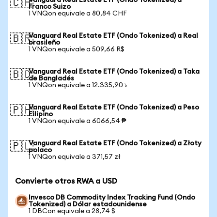
Vanguard Real Estate ETF (Ondo Tokenized) a
🇨🇭
Franco Suizo
1 VNQon equivale a 80,84 CHF
Vanguard Real Estate ETF (Ondo Tokenized) a Real
🇧🇷
brasileño
1 VNQon equivale a 509,66 R$
Vanguard Real Estate ETF (Ondo Tokenized) a Taka
🇧🇩
de Bangladés
1 VNQon equivale a 12.335,90 ৳
Vanguard Real Estate ETF (Ondo Tokenized) a Peso
🇵🇭
Filipino
1 VNQon equivale a 6066,54 ₱
Vanguard Real Estate ETF (Ondo Tokenized) a Złoty
🇵🇱
polaco
1 VNQon equivale a 371,57 zł
Convierte otros RWA a USD
Invesco DB Commodity Index Tracking Fund (Ondo
Tokenized) a Dólar estadounidense
1 DBCon equivale a 28,74 $