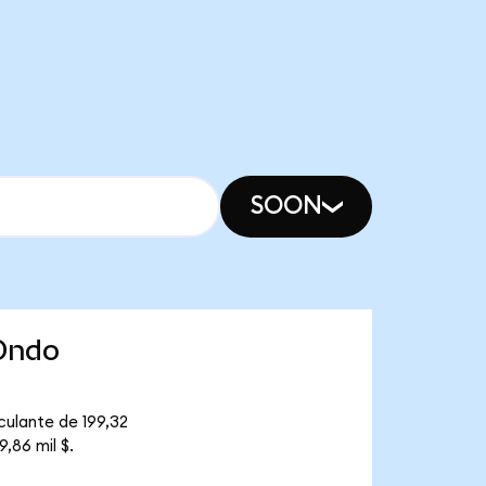
SOON
(Ondo
culante de 199,32
,86 mil $.