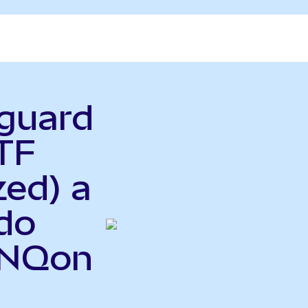
nguard
TF
zed) a
do
VNQon