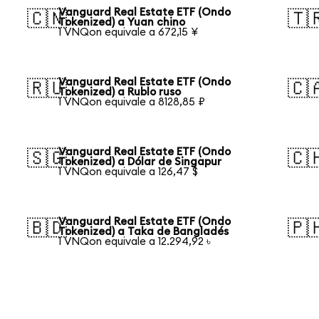
Vanguard Real Estate ETF (Ondo
🇨🇳
🇹
Tokenized) a Yuan chino
1 VNQon equivale a 672,15 ¥
Vanguard Real Estate ETF (Ondo
🇷🇺
🇨
Tokenized) a Rublo ruso
1 VNQon equivale a 8128,85 ₽
Vanguard Real Estate ETF (Ondo
🇸🇬
🇨
Tokenized) a Dólar de Singapur
1 VNQon equivale a 126,47 $
Vanguard Real Estate ETF (Ondo
🇧🇩
🇵
Tokenized) a Taka de Bangladés
1 VNQon equivale a 12.294,92 ৳