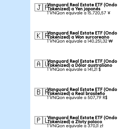
Vanguard Real Estate ETF (Ondo
🇯🇵
Tokenized) a Yen japonés
1 VNQon equivale a 15.720,57 ¥
Vanguard Real Estate ETF (Ondo
🇰🇷
Tokenized) a Won surcoreano
1 VNQon equivale a 140.251,32 ₩
Vanguard Real Estate ETF (Ondo
🇦🇺
Tokenized) a Dólar australiano
1 VNQon equivale a 141,21 $
Vanguard Real Estate ETF (Ondo
🇧🇷
Tokenized) a Real brasileño
1 VNQon equivale a 507,79 R$
Vanguard Real Estate ETF (Ondo
🇵🇱
Tokenized) a Złoty polaco
1 VNQon equivale a 370,11 zł