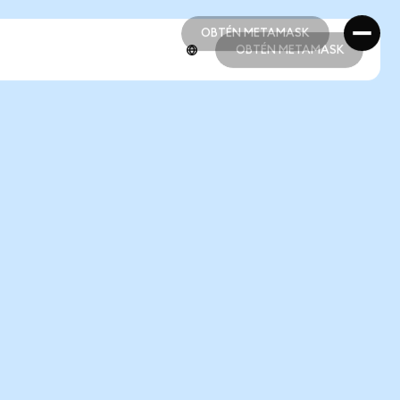
OBTÉN METAMASK
OBTÉN METAMASK
OBTÉN METAMASK
OBTÉN METAMASK