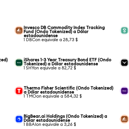
Invesco DB Commodity Index Tracking
Fund (Ondo Tokenized) a Dólar
estadounidense
1 DBCon equivale a 28,73 $
zed)
iShares 1-3 Year Treasury Bond ETF (Ondo
Tokenized) a Dólar estadounidense
1 SHYon equivale a 82,72 $
Thermo Fisher Scientific (Ondo Tokenized)
a Dólar estadounidense
1 TMOon equivale a 584,32 $
BigBear.ai Holdings (Ondo Tokenized) a
Dólar estadounidense
1 BBAIon equivale a 3,26 $