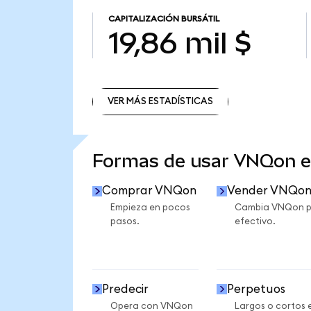
CAPITALIZACIÓN BURSÁTIL
19,86 mil $
VER MÁS ESTADÍSTICAS
VER MÁS ESTADÍSTICAS
Formas de usar VNQon 
Comprar VNQon
Vender VNQo
Empieza en pocos
Cambia VNQon p
pasos.
efectivo.
Predecir
Perpetuos
Opera con VNQon
Largos o cortos 