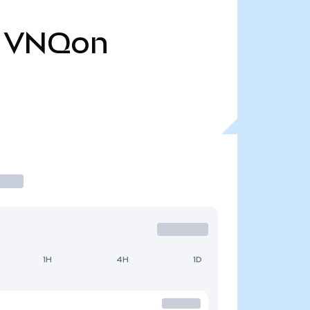
VNQon
1H
4H
1D