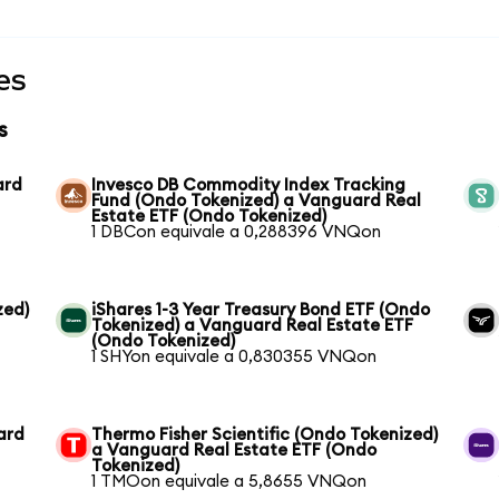
es
s
ard
Invesco DB Commodity Index Tracking
Fund (Ondo Tokenized) a Vanguard Real
Estate ETF (Ondo Tokenized)
1 DBCon equivale a 0,288396 VNQon
zed)
iShares 1-3 Year Treasury Bond ETF (Ondo
Tokenized) a Vanguard Real Estate ETF
(Ondo Tokenized)
1 SHYon equivale a 0,830355 VNQon
ard
Thermo Fisher Scientific (Ondo Tokenized)
a Vanguard Real Estate ETF (Ondo
Tokenized)
1 TMOon equivale a 5,8655 VNQon