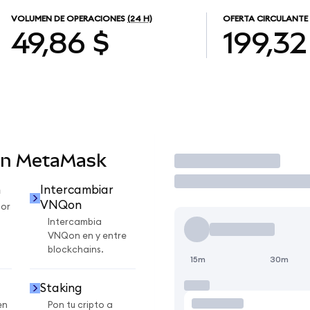
VOLUMEN DE OPERACIONES
(24 H)
OFERTA CIRCULANTE
49,86 $
199,32
en MetaMask
Operar
n
Intercambiar
VNQon
or
Intercambia
VNQon en y entre
blockchains.
15m
30m
Staking
en
Pon tu cripto a