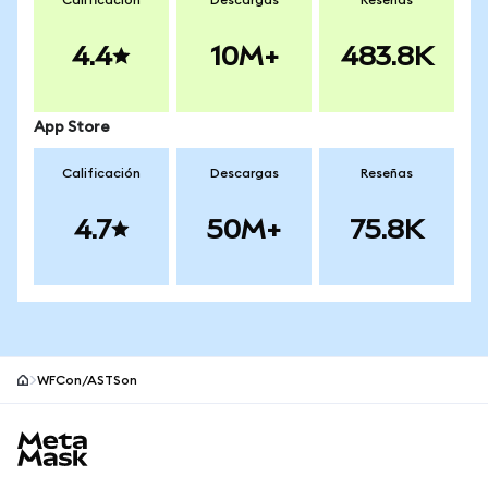
Calificación
Descargas
Reseñas
4.4
10M+
483.8K
App Store
Calificación
Descargas
Reseñas
4.7
50M+
75.8K
WFCon/ASTSon
Pie de página del sitio MetaMask