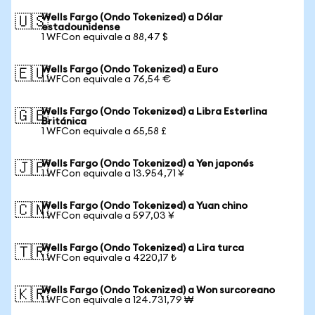
Wells Fargo (Ondo Tokenized) a Dólar
🇺🇸
estadounidense
1 WFCon equivale a 88,47 $
Wells Fargo (Ondo Tokenized) a Euro
🇪🇺
1 WFCon equivale a 76,54 €
Wells Fargo (Ondo Tokenized) a Libra Esterlina
🇬🇧
Británica
1 WFCon equivale a 65,58 £
Wells Fargo (Ondo Tokenized) a Yen japonés
🇯🇵
1 WFCon equivale a 13.954,71 ¥
Wells Fargo (Ondo Tokenized) a Yuan chino
🇨🇳
1 WFCon equivale a 597,03 ¥
Wells Fargo (Ondo Tokenized) a Lira turca
🇹🇷
1 WFCon equivale a 4220,17 ₺
Wells Fargo (Ondo Tokenized) a Won surcoreano
🇰🇷
1 WFCon equivale a 124.731,79 ₩