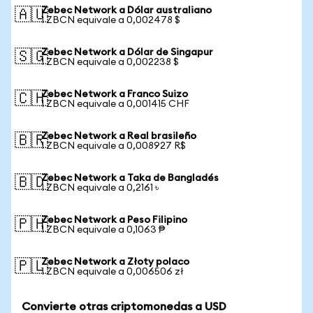
Zebec Network a Dólar australiano
🇦🇺
1 ZBCN equivale a 0,002478 $
Zebec Network a Dólar de Singapur
🇸🇬
1 ZBCN equivale a 0,002238 $
Zebec Network a Franco Suizo
🇨🇭
1 ZBCN equivale a 0,001415 CHF
Zebec Network a Real brasileño
🇧🇷
1 ZBCN equivale a 0,008927 R$
Zebec Network a Taka de Bangladés
🇧🇩
1 ZBCN equivale a 0,2161 ৳
Zebec Network a Peso Filipino
🇵🇭
1 ZBCN equivale a 0,1063 ₱
Zebec Network a Złoty polaco
🇵🇱
1 ZBCN equivale a 0,006506 zł
Convierte otras criptomonedas a USD