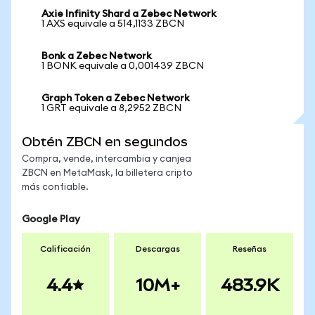
Axie Infinity Shard a Zebec Network
1 AXS equivale a 514,1133 ZBCN
Bonk a Zebec Network
1 BONK equivale a 0,001439 ZBCN
Graph Token a Zebec Network
1 GRT equivale a 8,2952 ZBCN
Obtén ZBCN en segundos
Compra, vende, intercambia y canjea
ZBCN en MetaMask, la billetera cripto
más confiable.
Google Play
Calificación
Descargas
Reseñas
4.4
10M+
483.9K