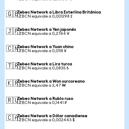
Zebec Network a Libra Esterlina Británica
🇬🇧
1 ZBCN equivale a 0,001298 £
Zebec Network a Yen japonés
🇯🇵
1 ZBCN equivale a 0,2764 ¥
Zebec Network a Yuan chino
🇨🇳
1 ZBCN equivale a 0,0118 ¥
Zebec Network a Lira turca
🇹🇷
1 ZBCN equivale a 0,0835 ₺
Zebec Network a Won surcoreano
🇰🇷
1 ZBCN equivale a 2,47 ₩
Zebec Network a Rublo ruso
🇷🇺
1 ZBCN equivale a 0,1441 ₽
Zebec Network a Dólar canadiense
🇨🇦
1 ZBCN equivale a 0,002443 $