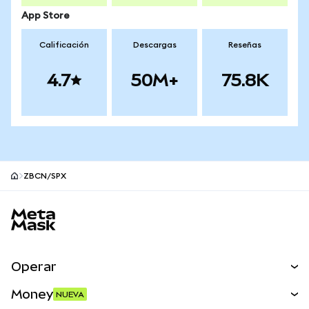
App Store
Calificación
Descargas
Reseñas
4.7
50M+
75.8K
ZBCN/SPX
Pie de página del sitio MetaMask
Operar
Canjear
Money
NUEVA
Predecir
NUEVA
Comprar