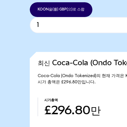
KOON을(를) GBP(으)로 스왑
최신 Coca-Cola (Ondo To
Coca-Cola (Ondo Tokenized)의 현재 가격은
시가 총액은 £296.80만입니다.
시가총액
£296.80만