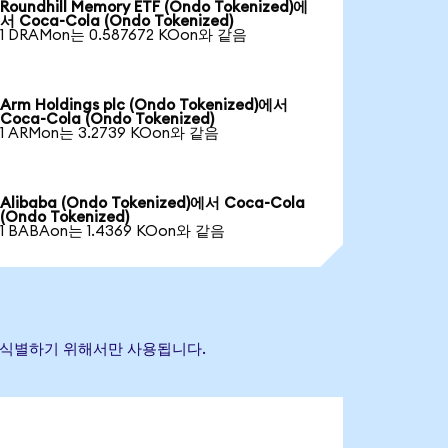
Roundhill Memory ETF (Ondo Tokenized)에
서 Coca-Cola (Ondo Tokenized)
1 DRAMon는 0.587672 KOon와 같음
Arm Holdings plc (Ondo Tokenized)에서
Coca-Cola (Ondo Tokenized)
1 ARMon는 3.2739 KOon와 같음
Alibaba (Ondo Tokenized)에서 Coca-Cola
(Ondo Tokenized)
1 BABAon는 1.4369 KOon와 같음
산을 식별하기 위해서만 사용됩니다.