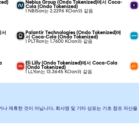
zed)
Nebius Group (Ondo Tokenized)에서 Coca-
Cola (Ondo Tokenized)
1 NBISon는 2.2296 KOon와 같음
)에서
Palantir Technologies (Ondo Tokenized)에
서 Coca-Cola (Ondo Tokenized)
1 PLTRon는 1.7600 KOon와 같음
a
Eli Lilly (Ondo Tokenized)에서 Coca-Cola
(Ondo Tokenized)
1 LLYon는 13.3645 KOon와 같음
 보증하거나 제휴한 것이 아닙니다. 회사명 및 기타 상표는 기초 참조 자