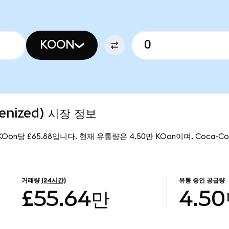
KOON
kenized) 시장 정보
 KOon당 £65.88입니다. 현재 유통량은 4.50만 KOon이며, Coca-Cola
거래량
(24시간)
유통 중인 공급량
£55.64만
4.5