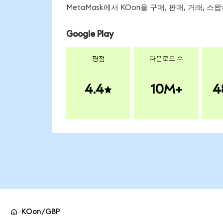
MetaMask에서 KOon을 구매, 판매, 거래, 
Google Play
평점
다운로드 수
4.4
10M+
4
KOon/GBP