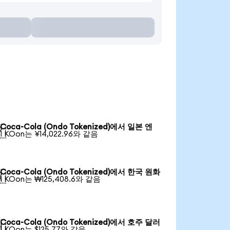
Coca-Cola (Ondo Tokenized)에서 일본 엔

1 KOon는 ¥14,022.96와 같음
Coca-Cola (Ondo Tokenized)에서 한국 원화

1 KOon는 ₩125,408.6와 같음
Coca-Cola (Ondo Tokenized)에서 호주 달러

1 KOon는 $125.77와 같음