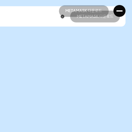
METAMASK 다운로드
METAMASK 다운로드
METAMASK 다운로드
METAMASK 다운로드