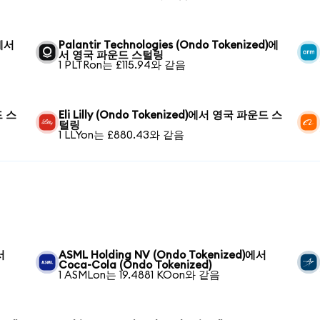
)에서
Palantir Technologies (Ondo Tokenized)에
서 영국 파운드 스털링
1 PLTRon는 £115.94와 같음
드 스
Eli Lilly (Ondo Tokenized)에서 영국 파운드 스
털링
1 LLYon는 £880.43와 같음
서
ASML Holding NV (Ondo Tokenized)에서
Coca-Cola (Ondo Tokenized)
1 ASMLon는 19.4881 KOon와 같음