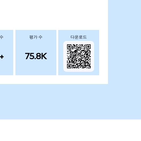
 수
평가 수
다운로드
+
75.8K