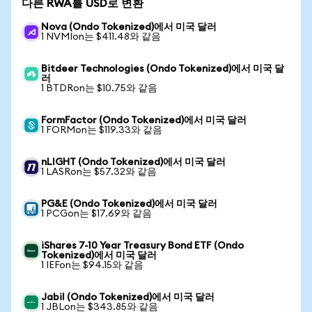
다른 RWA를 USD로 변환
Nova (Ondo Tokenized)에서 미국 달러
1 NVMIon는 $411.48와 같음
Bitdeer Technologies (Ondo Tokenized)에서 미국 달
러
1 BTDRon는 $10.75와 같음
FormFactor (Ondo Tokenized)에서 미국 달러
1 FORMon는 $119.33와 같음
nLIGHT (Ondo Tokenized)에서 미국 달러
1 LASRon는 $57.32와 같음
PG&E (Ondo Tokenized)에서 미국 달러
1 PCGon는 $17.69와 같음
iShares 7-10 Year Treasury Bond ETF (Ondo
Tokenized)에서 미국 달러
1 IEFon는 $94.15와 같음
Jabil (Ondo Tokenized)에서 미국 달러
1 JBLon는 $343.85와 같음