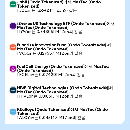
Jabil (Ondo Tokenized)에서 MasTec (Ondo
Tokenized)
1 JBLon는 1.2642 MTZon와 같음
iShares US Technology ETF (Ondo Tokenized)에서
MasTec (Ondo Tokenized)
1 IYWon는 0.843051 MTZon와 같음
Fundrise Innovation Fund (Ondo Tokenized)에서
MasTec (Ondo Tokenized)
1 VCXon는 0.127537 MTZon와 같음
FuelCell Energy (Ondo Tokenized)에서 MasTec
(Ondo Tokenized)
1 FCELon는 0.074301 MTZon와 같음
HIVE Digital Technologies (Ondo Tokenized)에서
MasTec (Ondo Tokenized)
1 HIVEon는 0.010515 MTZon와 같음
REalloys (Ondo Tokenized)에서 MasTec (Ondo
Tokenized)
1 ALOYon는 0.045147 MTZon와 같음