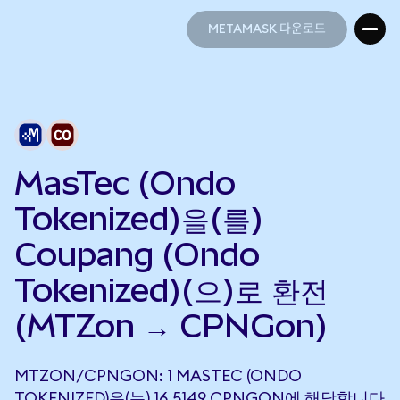
METAMASK 다운로드
METAMASK 다운로드
MasTec (Ondo
Tokenized)을(를)
Coupang (Ondo
Tokenized)(으)로 환전
(MTZon → CPNGon)
MTZON/CPNGON: 1 MASTEC (ONDO
TOKENIZED)은(는) 16.5149 CPNGON에 해당합니다