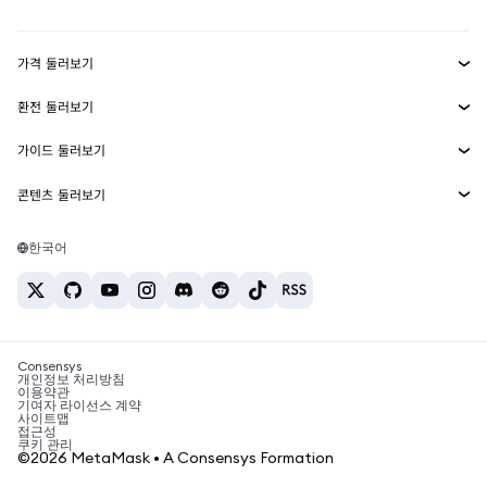
Transaction Shield
수익 창출
Smart Accounts Kit
에이전트 지갑
신규
가격 둘러보기
임베디드 지갑
Snaps
비트코인 가격
환전 둘러보기
MetaMask Connect
이더리움 가격
보상
신규
BTC를 USD로 환전
솔라나 가격
가이드 둘러보기
Snaps
보안
ETH를 USD로 환전
BTC 매수
시바이누 가격
USDT를 INR로 환전
콘텐츠 둘러보기
웹3 서비스
고객 지원
ETH 매수
페페 가격
비트코인 지갑
BTC를 USDT로 환전
SOL 매수
채용
테더 가격
솔라나 지갑
한국어
BTC를 INR로 환전
PEPE 매수
연락처
USDC 가격
최고의 암호화폐 카드
ETH를 USDT로 환전
USDT 매수
체인링크 가격
최고의 모바일 암호화폐 지갑
USDT를 PHP로 환전
USDC 매수
Polymarket이란?
BTC를 EUR로 환전
SHIB 매수
Consensys
암호화폐 세금 뉴스
개인정보 처리방침
이용약관
BNB 매수
기여자 라이선스 계약
암호화폐 매수 방법
사이트맵
접근성
비트코인 매도 방법
쿠키 관리
©2026 MetaMask • A Consensys Formation