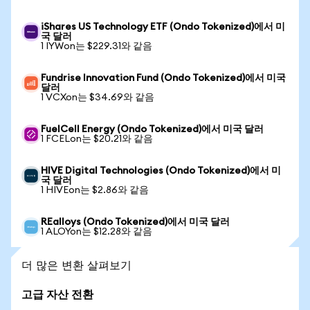
iShares US Technology ETF (Ondo Tokenized)에서 미
국 달러
1 IYWon는 $229.31와 같음
Fundrise Innovation Fund (Ondo Tokenized)에서 미국
달러
1 VCXon는 $34.69와 같음
FuelCell Energy (Ondo Tokenized)에서 미국 달러
1 FCELon는 $20.21와 같음
HIVE Digital Technologies (Ondo Tokenized)에서 미
국 달러
1 HIVEon는 $2.86와 같음
REalloys (Ondo Tokenized)에서 미국 달러
1 ALOYon는 $12.28와 같음
더 많은 변환 살펴보기
고급 자산 전환