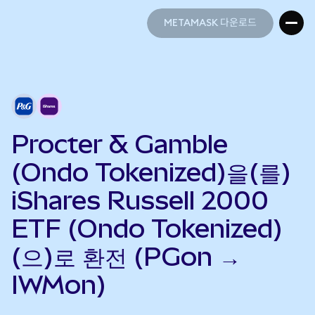
METAMASK 다운로드
METAMASK 다운로드
Procter & Gamble
(Ondo Tokenized)을(를)
iShares Russell 2000
ETF (Ondo Tokenized)
(으)로 환전 (PGon →
IWMon)