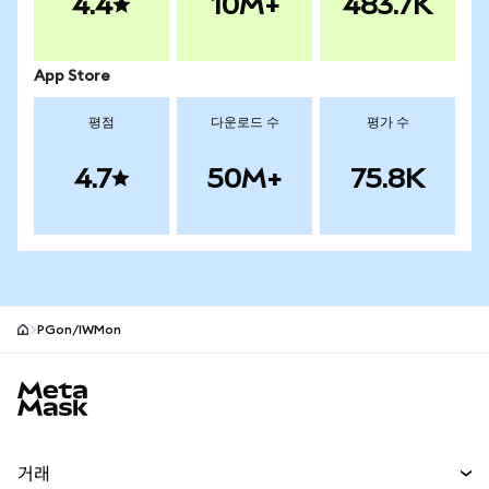
4.4
10M+
483.7K
App Store
평점
다운로드 수
평가 수
4.7
50M+
75.8K
PGon/IWMon
MetaMask 사이트 바닥글
거래