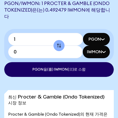
PGON/IWMON: 1 PROCTER & GAMBLE (ONDO
TOKENIZED)은(는) 0.492479 IWMON에 해당합니
다
PGON
IWMON
PGON을(를) IWMON(으)로 스왑
최신 Procter & Gamble (Ondo Tokenized)
시장 정보
Procter & Gamble (Ondo Tokenized)의 현재 가격은