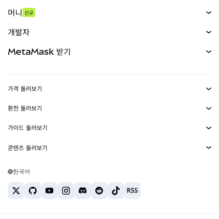
스왑
머니
신규
예측 시장
신규
매수
개발자
무기한 선물
신규
카드
문서 보기
MetaMask 받기
실물자산
mUSD
신규
대시보드
Transaction Shield
수익 창출
Smart Accounts Kit
에이전트 지갑
신규
가격 둘러보기
임베디드 지갑
Snaps
비트코인 가격
환전 둘러보기
MetaMask Connect
이더리움 가격
보상
신규
BTC를 USD로 환전
솔라나 가격
가이드 둘러보기
Snaps
보안
ETH를 USD로 환전
BTC 매수
시바이누 가격
USDT를 INR로 환전
콘텐츠 둘러보기
웹3 서비스
고객 지원
ETH 매수
페페 가격
비트코인 지갑
BTC를 USDT로 환전
SOL 매수
채용
테더 가격
솔라나 지갑
한국어
BTC를 INR로 환전
PEPE 매수
연락처
USDC 가격
최고의 암호화폐 카드
ETH를 USDT로 환전
USDT 매수
체인링크 가격
최고의 모바일 암호화폐 지갑
USDT를 PHP로 환전
USDC 매수
Polymarket이란?