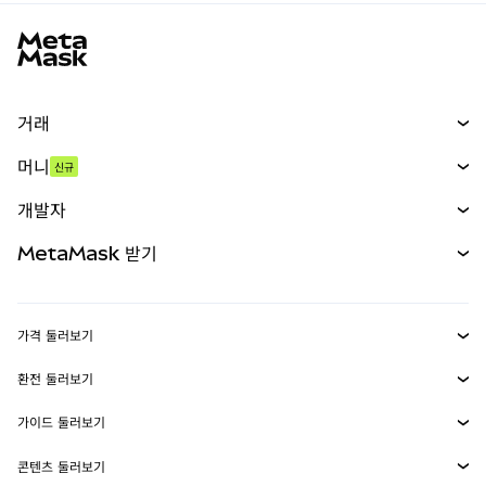
MetaMask 사이트 바닥글
거래
스왑
머니
신규
예측 시장
신규
매수
개발자
무기한 선물
신규
카드
문서 보기
MetaMask 받기
실물자산
mUSD
신규
대시보드
Transaction Shield
수익 창출
Smart Accounts Kit
에이전트 지갑
신규
가격 둘러보기
임베디드 지갑
Snaps
비트코인 가격
환전 둘러보기
MetaMask Connect
이더리움 가격
보상
신규
BTC를 USD로 환전
솔라나 가격
가이드 둘러보기
Snaps
보안
ETH를 USD로 환전
BTC 매수
시바이누 가격
USDT를 INR로 환전
콘텐츠 둘러보기
웹3 서비스
고객 지원
ETH 매수
페페 가격
비트코인 지갑