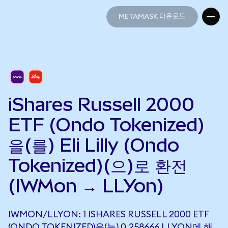
METAMASK 다운로드
METAMASK 다운로드
iShares Russell 2000
ETF (Ondo Tokenized)
을(를) Eli Lilly (Ondo
Tokenized)(으)로 환전
(IWMon → LLYon)
IWMON/LLYON: 1 ISHARES RUSSELL 2000 ETF
(ONDO TOKENIZED)은(는) 0.258666 LLYON에 해