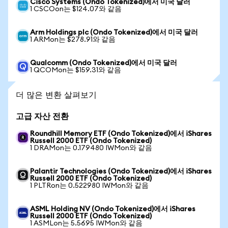
Cisco Systems (Ondo Tokenized)에서 미국 달러
1 CSCOon는 $124.07와 같음
Arm Holdings plc (Ondo Tokenized)에서 미국 달러
1 ARMon는 $278.91와 같음
Qualcomm (Ondo Tokenized)에서 미국 달러
1 QCOMon는 $159.31와 같음
더 많은 변환 살펴보기
고급 자산 전환
Roundhill Memory ETF (Ondo Tokenized)에서 iShares
Russell 2000 ETF (Ondo Tokenized)
1 DRAMon는 0.179480 IWMon와 같음
Palantir Technologies (Ondo Tokenized)에서 iShares
Russell 2000 ETF (Ondo Tokenized)
1 PLTRon는 0.522980 IWMon와 같음
ASML Holding NV (Ondo Tokenized)에서 iShares
Russell 2000 ETF (Ondo Tokenized)
1 ASMLon는 5.5695 IWMon와 같음