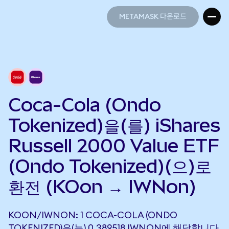
METAMASK 다운로드
METAMASK 다운로드
Coca-Cola (Ondo
Tokenized)을(를) iShares
Russell 2000 Value ETF
(Ondo Tokenized)(으)로
환전 (KOon → IWNon)
KOON/IWNON: 1 COCA-COLA (ONDO
TOKENIZED)은(는) 0.389518 IWNON에 해당합니다