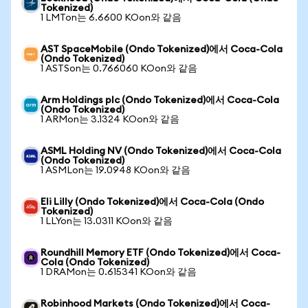
Tokenized)
1 LMTon는 6.6600 KOon와 같음
AST SpaceMobile (Ondo Tokenized)에서 Coca-Cola
(Ondo Tokenized)
1 ASTSon는 0.766060 KOon와 같음
Arm Holdings plc (Ondo Tokenized)에서 Coca-Cola
(Ondo Tokenized)
1 ARMon는 3.1324 KOon와 같음
ASML Holding NV (Ondo Tokenized)에서 Coca-Cola
(Ondo Tokenized)
1 ASMLon는 19.0948 KOon와 같음
Eli Lilly (Ondo Tokenized)에서 Coca-Cola (Ondo
Tokenized)
1 LLYon는 13.0311 KOon와 같음
Roundhill Memory ETF (Ondo Tokenized)에서 Coca-
Cola (Ondo Tokenized)
1 DRAMon는 0.615341 KOon와 같음
Robinhood Markets (Ondo Tokenized)에서 Coca-