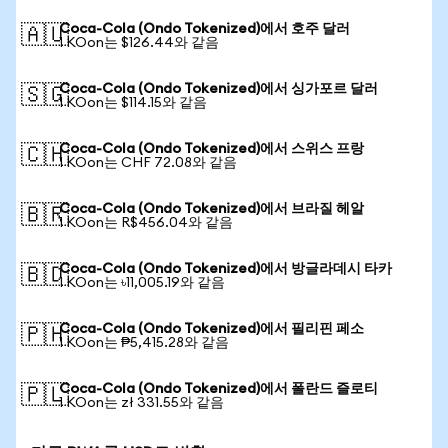
Coca-Cola (Ondo Tokenized)에서 호주 달러
🇦🇺
1 KOon는 $126.44와 같음
Coca-Cola (Ondo Tokenized)에서 싱가포르 달러
🇸🇬
1 KOon는 $114.15와 같음
Coca-Cola (Ondo Tokenized)에서 스위스 프랑
🇨🇭
1 KOon는 CHF 72.08와 같음
Coca-Cola (Ondo Tokenized)에서 브라질 헤알
🇧🇷
1 KOon는 R$456.04와 같음
Coca-Cola (Ondo Tokenized)에서 방글라데시 타카
🇧🇩
1 KOon는 ৳11,005.19와 같음
Coca-Cola (Ondo Tokenized)에서 필리핀 페소
🇵🇭
1 KOon는 ₱5,415.28와 같음
Coca-Cola (Ondo Tokenized)에서 폴란드 즐로티
🇵🇱
1 KOon는 zł 331.55와 같음