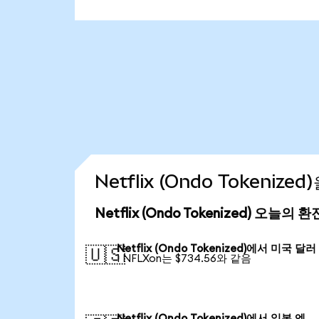
Netflix (Ondo Tokeniz
Netflix (Ondo Tokenized) 오늘의 
Netflix (Ondo Tokenized)에서 미국 달러
🇺🇸
1 NFLXon는 $734.56와 같음
Netflix (Ondo Tokenized)에서 일본 엔