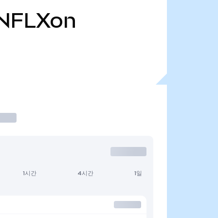
NFLXon
1시간
4시간
1일