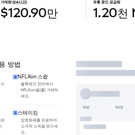
거래량
(24시간)
유통 중인 공급량
$120.90만
1.20천
사용 방법
거래
NFLXon 스왑
금으
블록체인 전반에서
NFLXon을(를) 거래하
세요.
15분
30분
스테이킹
지로
암호화폐를 운용하여
하
소극적 소득을 얻으세
요.