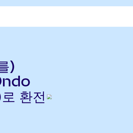
를)
Ondo
으)로 환전