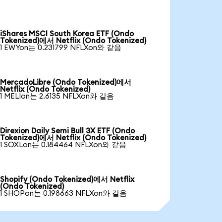
iShares MSCI South Korea ETF (Ondo
Tokenized)에서 Netflix (Ondo Tokenized)
1 EWYon는 0.231799 NFLXon와 같음
MercadoLibre (Ondo Tokenized)에서
Netflix (Ondo Tokenized)
1 MELIon는 2.6135 NFLXon와 같음
Direxion Daily Semi Bull 3X ETF (Ondo
Tokenized)에서 Netflix (Ondo Tokenized)
1 SOXLon는 0.184464 NFLXon와 같음
Shopify (Ondo Tokenized)에서 Netflix
(Ondo Tokenized)
1 SHOPon는 0.198663 NFLXon와 같음