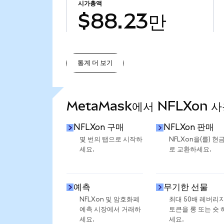
시가총액
$88.23만
통계 더 보기
통계 더 보기
MetaMask에서 NFLXon 
NFLXon 구매
NFLXon 판매
몇 번의 탭으로 시작하
NFLXon을(를) 현
세요.
로 교환하세요.
예측
무기한 선물
NFLXon 및 암호화폐
최대 50배 레버리
예측 시장에서 거래하
토큰을 롱 또는 숏 
세요.
세요.