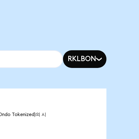
RKLBON
ndo Tokenized)의 시