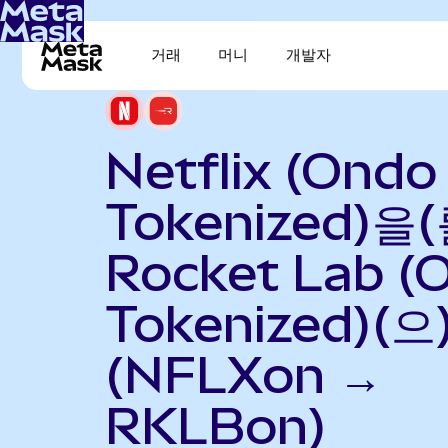
거래
머니
개발자
Netflix (Ondo
Tokenized)을(
Rocket Lab (
Tokenized)(
(NFLXon →
RKLBon)