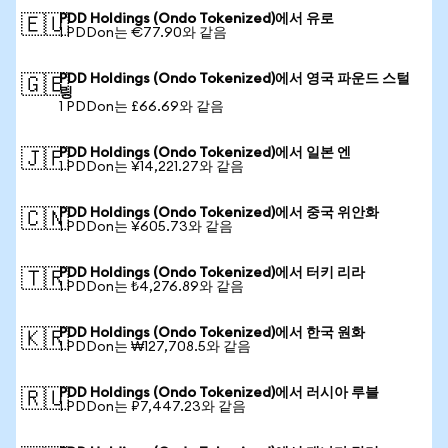
PDD Holdings (Ondo Tokenized)에서 유로
🇪🇺
1 PDDon는 €77.90와 같음
PDD Holdings (Ondo Tokenized)에서 영국 파운드 스털
🇬🇧
링
1 PDDon는 £66.69와 같음
PDD Holdings (Ondo Tokenized)에서 일본 엔
🇯🇵
1 PDDon는 ¥14,221.27와 같음
PDD Holdings (Ondo Tokenized)에서 중국 위안화
🇨🇳
1 PDDon는 ¥605.73와 같음
PDD Holdings (Ondo Tokenized)에서 터키 리라
🇹🇷
1 PDDon는 ₺4,276.89와 같음
PDD Holdings (Ondo Tokenized)에서 한국 원화
🇰🇷
1 PDDon는 ₩127,708.5와 같음
PDD Holdings (Ondo Tokenized)에서 러시아 루블
🇷🇺
1 PDDon는 ₽7,447.23와 같음