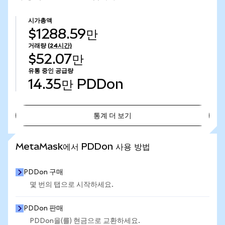
시가총액
$1288.59만
거래량
(24시간)
$52.07만
유통 중인 공급량
14.35만
PDDon
통계 더 보기
통계 더 보기
MetaMask에서 PDDon 사용 방법
PDDon 구매
몇 번의 탭으로 시작하세요.
PDDon 판매
PDDon을(를) 현금으로 교환하세요.