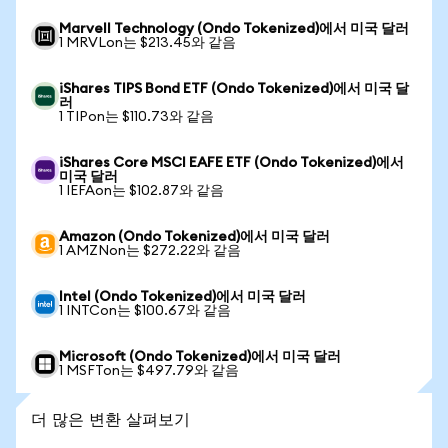
Marvell Technology (Ondo Tokenized)에서 미국 달러
1 MRVLon는 $213.45와 같음
iShares TIPS Bond ETF (Ondo Tokenized)에서 미국 달
러
1 TIPon는 $110.73와 같음
iShares Core MSCI EAFE ETF (Ondo Tokenized)에서
미국 달러
1 IEFAon는 $102.87와 같음
Amazon (Ondo Tokenized)에서 미국 달러
1 AMZNon는 $272.22와 같음
Intel (Ondo Tokenized)에서 미국 달러
1 INTCon는 $100.67와 같음
Microsoft (Ondo Tokenized)에서 미국 달러
1 MSFTon는 $497.79와 같음
더 많은 변환 살펴보기