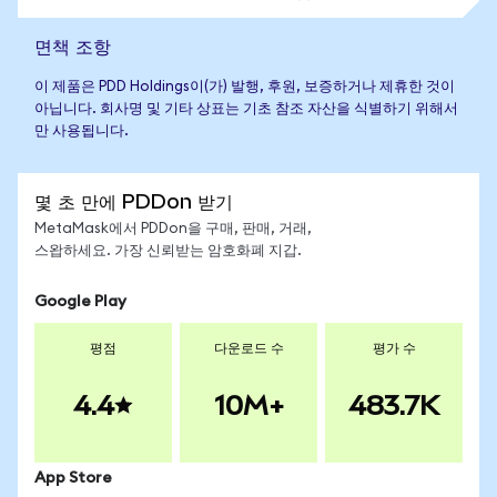
면책 조항
이 제품은 PDD Holdings이(가) 발행, 후원, 보증하거나 제휴한 것이
아닙니다. 회사명 및 기타 상표는 기초 참조 자산을 식별하기 위해서
만 사용됩니다.
몇 초 만에 PDDon 받기
MetaMask에서 PDDon을 구매, 판매, 거래,
스왑하세요. 가장 신뢰받는 암호화폐 지갑.
Google Play
평점
다운로드 수
평가 수
4.4
10M+
483.7K
App Store