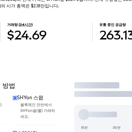
nized)의 시가 총액은 $2.18만입니다.
거래량
(24시간)
유통 중인 공급량
$24.69
263.1
용 방법
거래
SHYon 스왑
으
블록체인 전반에서
SHYon을(를) 거래하
세요.
15분
30분