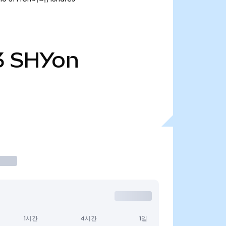
3
SHYon
1시간
4시간
1일