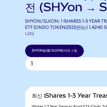
전 (SHYon → S
SHYON/SLVON: 1 ISHARES 1-3 YEAR 
ETF (ONDO TOKENIZED)은(는) 1.424
니다
SHYON을(를) SLVON(으)로 스왑
최신 iShares 1-3 Year Tre
iShares 1-3 Year Treasury Bond ETF (O