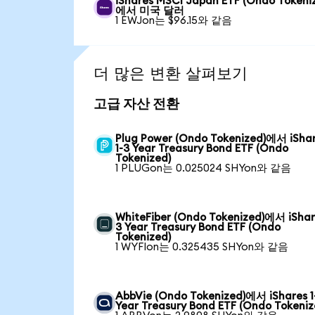
iShares MSCI Japan ETF (Ondo Tokeni
에서 미국 달러
1 EWJon는 $96.15와 같음
더 많은 변환 살펴보기
고급 자산 전환
Plug Power (Ondo Tokenized)에서 iSha
1-3 Year Treasury Bond ETF (Ondo
Tokenized)
1 PLUGon는 0.025024 SHYon와 같음
WhiteFiber (Ondo Tokenized)에서 iShare
3 Year Treasury Bond ETF (Ondo
Tokenized)
1 WYFIon는 0.325435 SHYon와 같음
AbbVie (Ondo Tokenized)에서 iShares 1
Year Treasury Bond ETF (Ondo Tokeniz