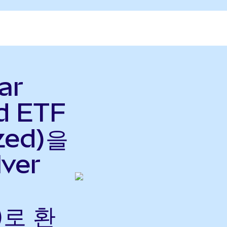
ar
d ETF
zed)을
lver
)로 환