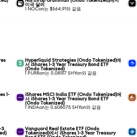
zed)
Northrop Grumman (Ondo Tokenized)에서
미국 달러
1 NOCon는 $564.91와 같음
res
Hyperliquid Strategies (Ondo Tokenized)에
서 iShares 1-3 Year Treasury Bond ETF
(Ondo Tokenized)
1 PURRon는 0.081117 SHYon와 같음
s 1-
iShares MSCI India ETF (Ondo Tokenized)에
서 iShares 1-3 Year Treasury Bond ETF
(Ondo Tokenized)
1 INDAon는 0.608075 SHYon와 같음
-3
Vanguard Real Estate ETF (Ondo
ed)
Tokenized)에서 iShares 1-3 Year Treasury