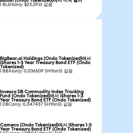
Bullish (Ondo Tokenized)에서 미국 달러
1 BLSHon는 $23.29와 같음
BigBear.ai Holdings (Ondo Tokenized)에서
iShares 1-3 Year Treasury Bond ETF (Ondo
Tokenized)
1 BBAIon는 0.036509 SHYon와 같음
Invesco DB Commodity Index Tracking
Fund (Ondo Tokenized)에서 iShares 1-3
Year Treasury Bond ETF (Ondo Tokenized)
1 DBCon는 0.347437 SHYon와 같음
Cameco (Ondo Tokenized)에서 iShares 1-3
Year Treasury Bond ETF (Ondo Tokenized)