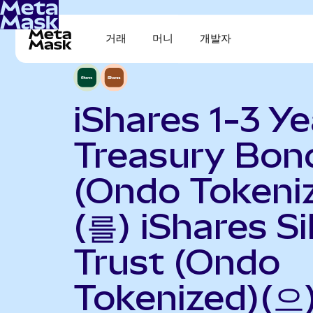
거래
머니
개발자
iShares 1-3 Ye
Treasury Bon
(Ondo Tokeni
(를) iShares Si
Trust (Ondo
Tokenized)(으