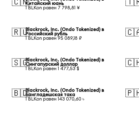
🇨🇳
🇹
Китайский юань
1 BLKon равен 7 798,81 ¥
Blackrock, Inc. (Ondo Tokenized) в
🇷🇺
🇨
Российский рубль
1 BLKon равен 95 089,18 ₽
Blackrock, Inc. (Ondo Tokenized) в
🇸🇬
🇨
Сингапурский доллар
1 BLKon равен 1 477,53 $
Blackrock, Inc. (Ondo Tokenized) в
🇧🇩
🇵
Бангладешская така
1 BLKon равен 143 070,60 ৳