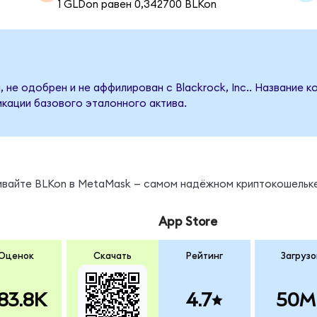
1 GLDon равен 0,342700 BLKon
 не одобрен и не аффилирован с Blackrock, Inc.. Название 
кации базового эталонного актива.
нивайте BLKon в MetaMask — самом надёжном криптокошельке
App Store
Оценок
Скачать
Рейтинг
Загрузо
83.8K
4.7
50M