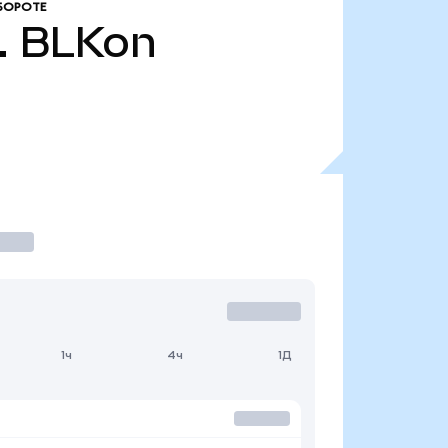
БОРОТЕ
.
BLKon
1ч
4ч
1Д