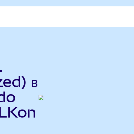
.
ed) в
do
BLKon