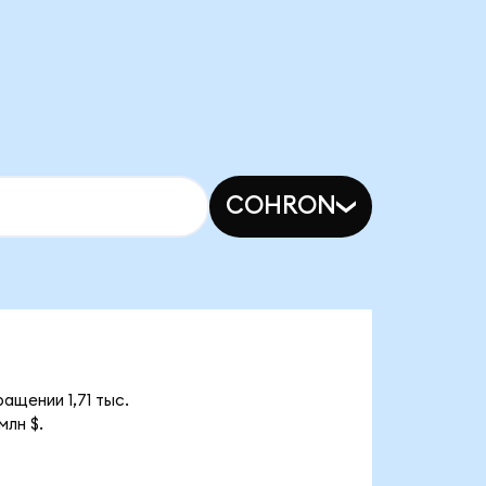
COHRON
ащении 1,71 тыс.
млн $.