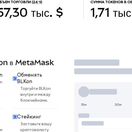
БЪЕМ ТОРГОВЛИ
(24 Ч)
СУММА ТОКЕНОВ В О
57,30 тыс. $
1,71 тыс
Kon в MetaMask
Торговать
n
Обменять
BLKon
n
Торгуйте BLKon
внутри и между
блокчейнами.
15м
30м
Стейкинг
Заставьте вашу
ом
криптовалюту