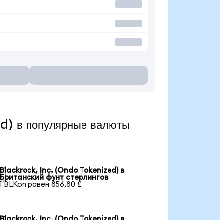
ed) в популярные валюты
Blackrock, Inc. (Ondo Tokenized) в

Британский фунт стерлингов
1 BLKon равен 856,80 £
Blackrock, Inc. (Ondo Tokenized) в