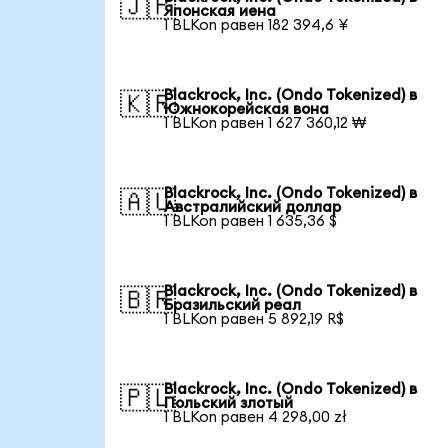
🇯🇵
Японская иена
1 BLKon равен 182 394,6 ¥
Blackrock, Inc. (Ondo Tokenized) в
🇰🇷
Южнокорейская вона
1 BLKon равен 1 627 360,12 ₩
Blackrock, Inc. (Ondo Tokenized) в
🇦🇺
Австралийский доллар
1 BLKon равен 1 635,36 $
Blackrock, Inc. (Ondo Tokenized) в
🇧🇷
Бразильский реал
1 BLKon равен 5 892,19 R$
Blackrock, Inc. (Ondo Tokenized) в
🇵🇱
Польский злотый
1 BLKon равен 4 298,00 zł