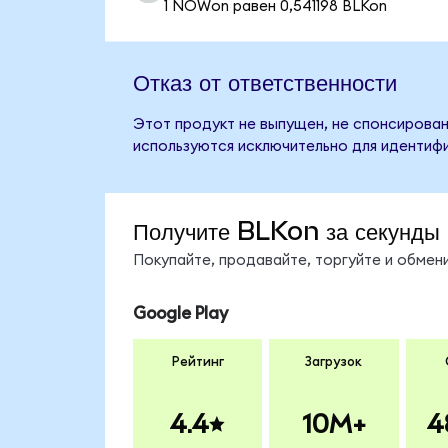
1 NOWon равен 0,541198 BLKon
Отказ от ответственности
Этот продукт не выпущен, не спонсирован,
используются исключительно для идентифи
Получите BLKon за секунды
Покупайте, продавайте, торгуйте и обме
Google Play
Рейтинг
Загрузок
4.4
10M+
4