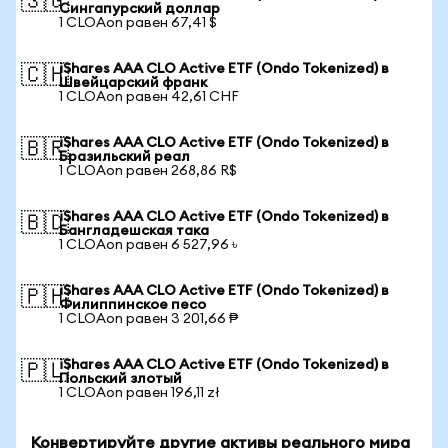
🇸🇬
Сингапурский доллар
1 CLOAon равен 67,41 $
iShares AAA CLO Active ETF (Ondo Tokenized) в
🇨🇭
Швейцарский франк
1 CLOAon равен 42,61 CHF
iShares AAA CLO Active ETF (Ondo Tokenized) в
🇧🇷
Бразильский реал
1 CLOAon равен 268,86 R$
iShares AAA CLO Active ETF (Ondo Tokenized) в
🇧🇩
Бангладешская така
1 CLOAon равен 6 527,96 ৳
iShares AAA CLO Active ETF (Ondo Tokenized) в
🇵🇭
Филиппинское песо
1 CLOAon равен 3 201,66 ₱
iShares AAA CLO Active ETF (Ondo Tokenized) в
🇵🇱
Польский злотый
1 CLOAon равен 196,11 zł
Конвертируйте другие активы реального мира