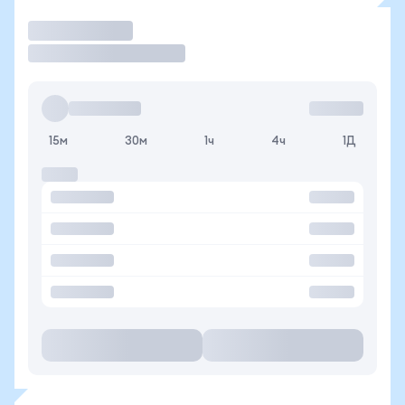
Торговать
15м
30м
1ч
4ч
1Д