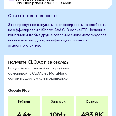
1 NVMIon равен 7,8020 CLOAon
Отказ от ответственности
Этот продукт не выпущен, не спонсирован, не одобрен и
не аффилирован с iShares AAA CLO Active ETF. Название
компании и любые другие товарные знаки используются
исключительно для идентификации базового
эталонного актива.
Получите CLOAon за секунды
Покупайте, продавайте, торгуйте и
обменивайте CLOAon в MetaMask —
самом надёжном криптокошельке.
Google Play
Рейтинг
Загрузок
Оценок
4.4
10M+
483.8K