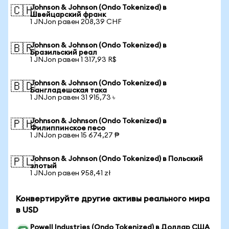
Johnson & Johnson (Ondo Tokenized) в
🇨🇭
Швейцарский франк
1 JNJon равен 208,39 CHF
Johnson & Johnson (Ondo Tokenized) в
🇧🇷
Бразильский реал
1 JNJon равен 1 317,93 R$
Johnson & Johnson (Ondo Tokenized) в
🇧🇩
Бангладешская така
1 JNJon равен 31 915,73 ৳
Johnson & Johnson (Ondo Tokenized) в
🇵🇭
Филиппинское песо
1 JNJon равен 15 674,27 ₱
Johnson & Johnson (Ondo Tokenized) в Польский
🇵🇱
злотый
1 JNJon равен 958,41 zł
Конвертируйте другие активы реального мира
в USD
Powell Industries (Ondo Tokenized) в Доллар США