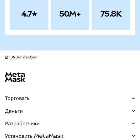
4.7
50M+
75.8K
JNJon/ISRGon
Нижний колонтитул сайта MetaMask
Торговать
Торговля
Деньги
Swaps
Покупайте
Разработчики
Прогнозы
НОВИНКА
Карта
Документация для разработчиков
Установить MetaMask
Перпы
НОВИНКА
mUSD
НОВИНКА