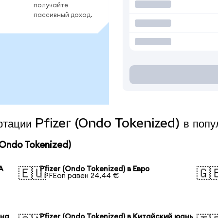
получайте
пассивный доход.
ертации Pfizer (Ondo Tokenized) в поп
Ondo Tokenized)
А
Pfizer (Ondo Tokenized) в Евро
🇪🇺
🇬
1 PFEon равен 24,44 €
ена
Pfizer (Ondo Tokenized) в Китайский юань