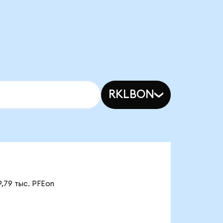
RKLBON
9,79 тыс. PFEon