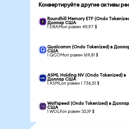
Конвертируйте другие активы ре
Roundhill Memory ETF (Ondo Tokenized
Доллар США
1 DRAMon равен 49,97 $
Qualcomm (Ondo Tokenized) в Долла
США
1 QCOMon равен 169,81 $
ASML Holding NV (Ondo Tokenized) в
Доллар США
1 ASMLon равен 1 736,51 $
Wolfspeed (Ondo Tokenized) в Долла
США
1 WOLFon равен 32,19 $