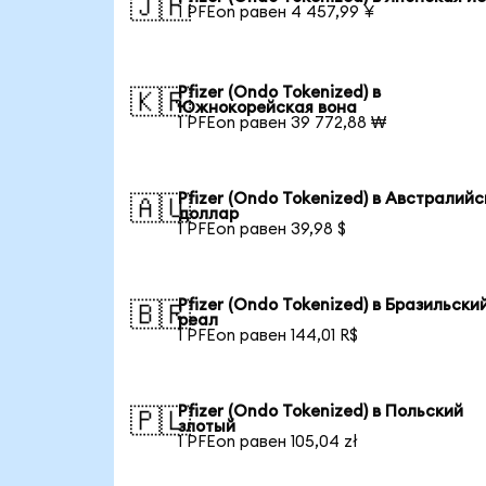
🇯🇵
1 PFEon равен 4 457,99 ¥
Pfizer (Ondo Tokenized) в
🇰🇷
Южнокорейская вона
1 PFEon равен 39 772,88 ₩
Pfizer (Ondo Tokenized) в Австралий
🇦🇺
доллар
1 PFEon равен 39,98 $
Pfizer (Ondo Tokenized) в Бразильски
🇧🇷
реал
1 PFEon равен 144,01 R$
Pfizer (Ondo Tokenized) в Польский
🇵🇱
злотый
1 PFEon равен 105,04 zł