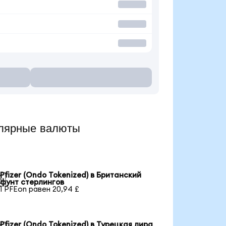
улярные валюты
Pfizer (Ondo Tokenized) в Британский

фунт стерлингов
1 PFEon равен 20,94 £
Pfizer (Ondo Tokenized) в Турецкая лира