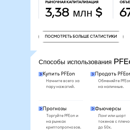
РЫНОЧНАЯ КАПИТАЛИЗАЦИЯ
ОБЪЕ
3,38 млн $
6
ПОСМОТРЕТЬ БОЛЬШЕ СТАТИСТИКИ
ПОСМОТРЕТЬ БОЛЬШЕ СТАТИСТИКИ
Способы использования PF
Купить PFEon
Продать PFEo
Начните всего за
Обменяйте PFEo
пару нажатий.
на наличные.
Прогнозы
Фьючерсы
Торгуйте PFEon и
Лонг или шорт
на рынках
токенов с плеч
криптопрогнозов.
до 50x.