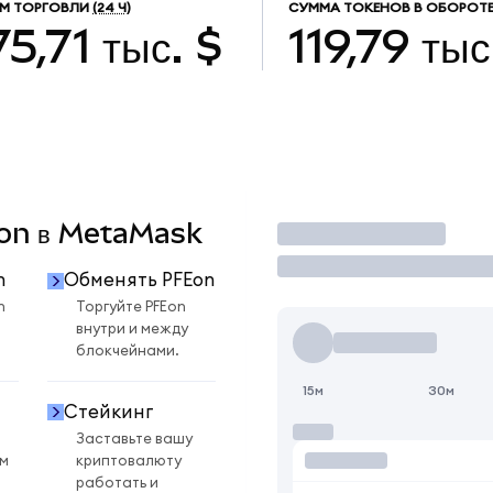
М ТОРГОВЛИ
(24 Ч)
СУММА ТОКЕНОВ В ОБОРОТ
75,71 тыс. $
119,79 тыс
Eon в MetaMask
Торговать
n
Обменять PFEon
n
Торгуйте PFEon
внутри и между
блокчейнами.
15м
30м
Стейкинг
Заставьте вашу
ом
криптовалюту
работать и