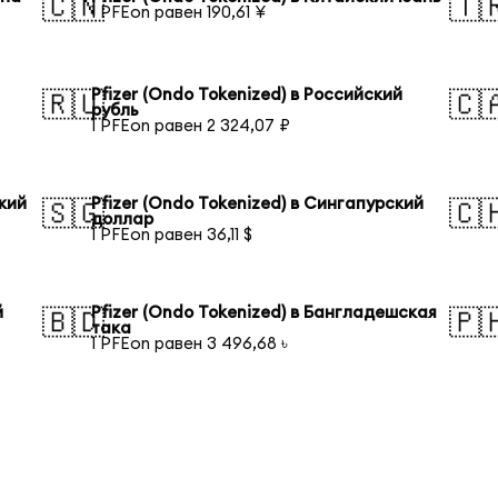
🇨🇳
🇹
1 PFEon равен 190,61 ¥
Pfizer (Ondo Tokenized) в Российский
🇷🇺
🇨
рубль
1 PFEon равен 2 324,07 ₽
ский
Pfizer (Ondo Tokenized) в Сингапурский
🇸🇬
🇨
доллар
1 PFEon равен 36,11 $
й
Pfizer (Ondo Tokenized) в Бангладешская
🇧🇩
🇵
така
1 PFEon равен 3 496,68 ৳