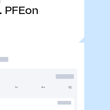
Е
.
PFEon
1ч
4ч
1Д