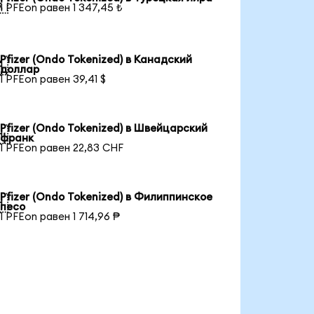

1 PFEon равен 1 347,45 ₺
Pfizer (Ondo Tokenized) в Канадский

доллар
1 PFEon равен 39,41 $
Pfizer (Ondo Tokenized) в Швейцарский

франк
1 PFEon равен 22,83 CHF
Pfizer (Ondo Tokenized) в Филиппинское

песо
1 PFEon равен 1 714,96 ₱