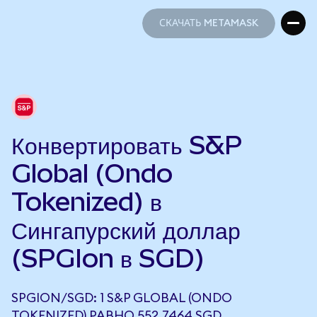
СКАЧАТЬ METAMASK
СКАЧАТЬ METAMASK
Конвертировать S&P
Global (Ondo
Tokenized) в
Сингапурский доллар
(SPGIon в SGD)
SPGION/SGD: 1 S&P GLOBAL (ONDO
TOKENIZED) РАВНО 552,7464 SGD