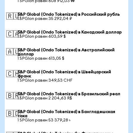
1 SPGIon равен 608 912,03 ₩
S&P Global (Ondo Tokenized) в Российский рубль
🇷🇺
1 SPGIon равен 35 292,04 ₽
S&P Global (Ondo Tokenized) в Канадский доллар
🇨🇦
1 SPGIon равен 603,59 $
S&P Global (Ondo Tokenized) в Австралийский
🇦🇺
доллар
1 SPGIon равен 613,05 $
S&P Global (Ondo Tokenized) в Швейцарский
🇨🇭
франк
1 SPGIon равен 349,53 CHF
S&P Global (Ondo Tokenized) в Бразильский реал
🇧🇷
1 SPGIon равен 2 204,63 R$
S&P Global (Ondo Tokenized) в Бангладешская
🇧🇩
така
1 SPGIon равен 53 379,28 ৳