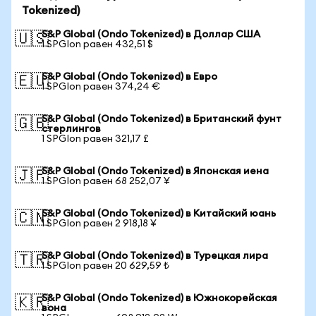
Tokenized)
S&P Global (Ondo Tokenized) в Доллар США
🇺🇸
1 SPGIon равен 432,51 $
S&P Global (Ondo Tokenized) в Евро
🇪🇺
1 SPGIon равен 374,24 €
S&P Global (Ondo Tokenized) в Британский фунт
🇬🇧
стерлингов
1 SPGIon равен 321,17 £
S&P Global (Ondo Tokenized) в Японская иена
🇯🇵
1 SPGIon равен 68 252,07 ¥
S&P Global (Ondo Tokenized) в Китайский юань
🇨🇳
1 SPGIon равен 2 918,18 ¥
S&P Global (Ondo Tokenized) в Турецкая лира
🇹🇷
1 SPGIon равен 20 629,59 ₺
S&P Global (Ondo Tokenized) в Южнокорейская
🇰🇷
вона