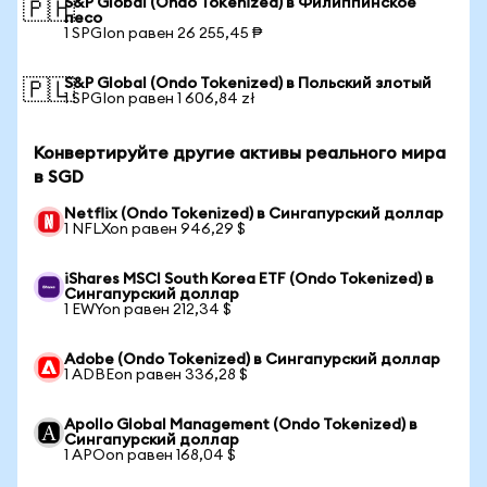
S&P Global (Ondo Tokenized) в Филиппинское
🇵🇭
песо
1 SPGIon равен 26 255,45 ₱
S&P Global (Ondo Tokenized) в Польский злотый
🇵🇱
1 SPGIon равен 1 606,84 zł
Конвертируйте другие активы реального мира
в SGD
Netflix (Ondo Tokenized) в Сингапурский доллар
1 NFLXon равен 946,29 $
iShares MSCI South Korea ETF (Ondo Tokenized) в
Сингапурский доллар
1 EWYon равен 212,34 $
Adobe (Ondo Tokenized) в Сингапурский доллар
1 ADBEon равен 336,28 $
Apollo Global Management (Ondo Tokenized) в
Сингапурский доллар
1 APOon равен 168,04 $