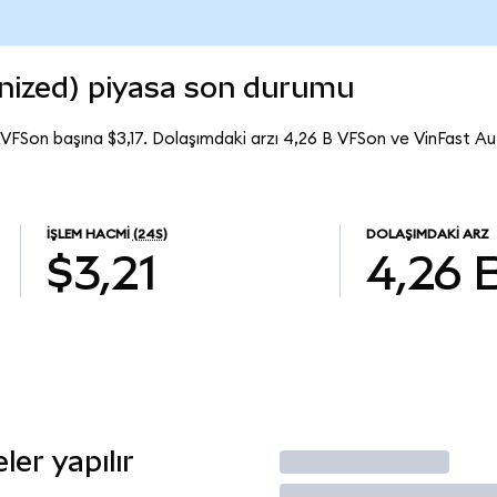
nized) piyasa son durumu
 VFSon başına $3,17. Dolaşımdaki arzı 4,26 B VFSon ve VinFast 
İŞLEM HACMI
(24S)
DOLAŞIMDAKI ARZ
$3,21
4,26 
er yapılır
İşlem Yap