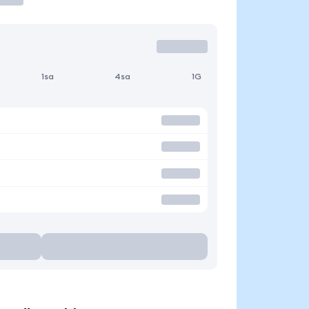
1sa
4sa
1G