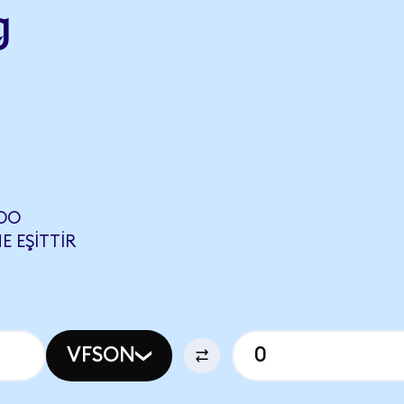
g
NDO
E EŞITTIR
VFSON