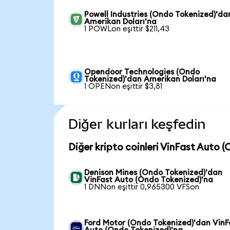
Powell Industries (Ondo Tokenized)'da
Amerikan Doları'na
1 POWLon eşittir $211,43
Opendoor Technologies (Ondo
Tokenized)'dan Amerikan Doları'na
1 OPENon eşittir $3,81
Diğer kurları keşfedin
Diğer kripto coinleri VinFast Auto (
Denison Mines (Ondo Tokenized)'dan
VinFast Auto (Ondo Tokenized)'na
1 DNNon eşittir 0,965300 VFSon
Ford Motor (Ondo Tokenized)'dan VinF