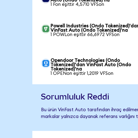
Auto (Ondo Tokenized)'na
1 Fon eşittir 4,5710 VFSon
Powell Industries (Ondo Tokenized)'da
VinFast Auto (Ondo Tokenized)'na
1 POWLon eşittir 66,6972 VFSon
Opendoor Technologies (Ondo
Tokenized)'dan VinFast Auto (Ondo
Tokenized)'na
1 OPENon eşittir 1,2019 VFSon
Sorumluluk Reddi
Bu ürün VinFast Auto tarafından ihraç edilmemi
markalar yalnızca dayanak referans varlığını 