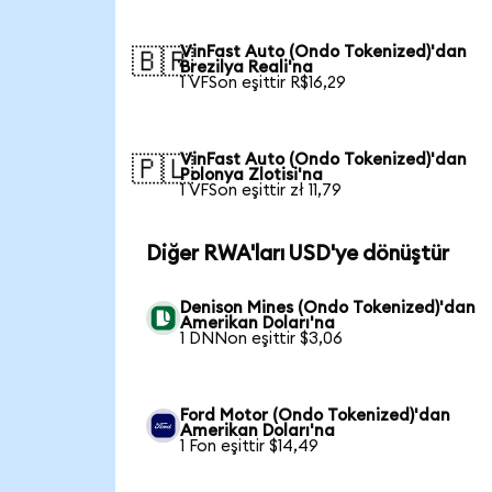
VinFast Auto (Ondo Tokenized)'dan
🇧🇷
Brezilya Reali'na
1 VFSon eşittir R$16,29
VinFast Auto (Ondo Tokenized)'dan
🇵🇱
Polonya Zlotisi'na
1 VFSon eşittir zł 11,79
Diğer RWA'ları USD'ye dönüştür
Denison Mines (Ondo Tokenized)'dan
Amerikan Doları'na
1 DNNon eşittir $3,06
Ford Motor (Ondo Tokenized)'dan
Amerikan Doları'na
1 Fon eşittir $14,49