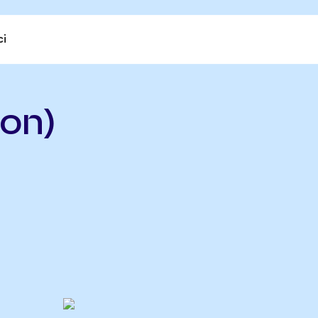
ci
on)