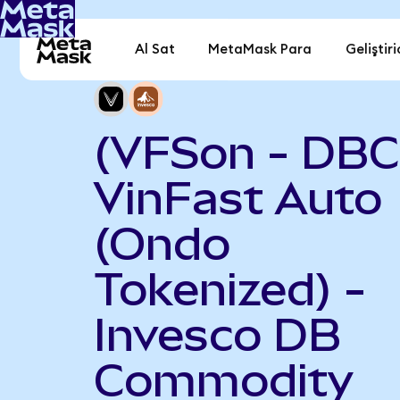
Al Sat
MetaMask Para
Geliştiri
(VFSon - DBC
VinFast Auto
(Ondo
Tokenized) -
Invesco DB
Commodity