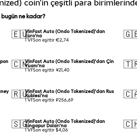
zed) coin'in çeşitli para birimlerin
 bugün ne kadar?
VinFast Auto (Ondo Tokenized)'dan
🇪🇺
🇬
Euro'na
1 VFSon eşittir €2,74
apon
VinFast Auto (Ondo Tokenized)'dan Çin
🇨🇳
🇹
Yuanı'na
1 VFSon eşittir ¥21,40
üney
VinFast Auto (Ondo Tokenized)'dan Rus
🇷🇺
🇨
Rublesi'na
1 VFSon eşittir ₽256,69
VinFast Auto (Ondo Tokenized)'dan
🇸🇬
🇨
Singapur Doları'na
1 VFSon eşittir $4,06