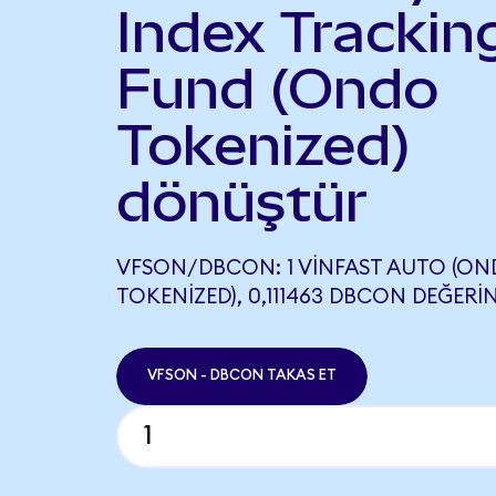
Index Trackin
Fund (Ondo
Tokenized)
dönüştür
VFSON/DBCON: 1 VINFAST AUTO (O
TOKENIZED), 0,111463 DBCON DEĞERIN
VFSON - DBCON TAKAS ET