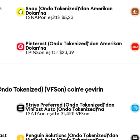
n
Snap (Ondo Tokenized)'dan Amerikan
Doları'na
1 SNAPon eşittir $5,23
Pinterest (Ondo Tokenized)'dan Amerikan
Doları'na
1 PINSon eşittir $23,39
Ondo Tokenized) (VFSon) coin'e çevirin
Strive Preferred (Ondo Tokenized)'dan
VinFast Auto (Ondo Tokenized)'na
1 SATAon eşittir 31,4101 VFSon
ast
Penguin Solutions (Ondo Tokenized)'dan