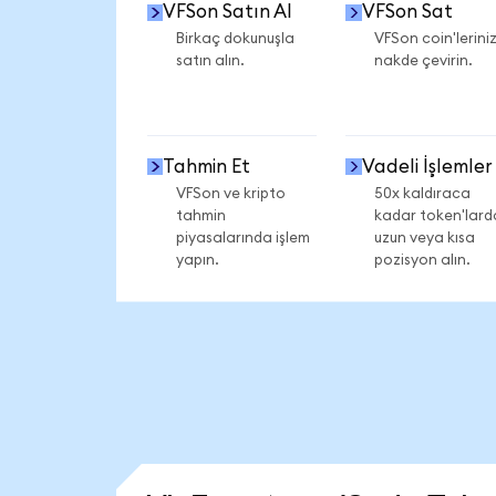
VFSon Satın Al
VFSon Sat
Birkaç dokunuşla
VFSon coin'leriniz
satın alın.
nakde çevirin.
Tahmin Et
Vadeli İşlemler
VFSon ve kripto
50x kaldıraca
tahmin
kadar token'lard
piyasalarında işlem
uzun veya kısa
yapın.
pozisyon alın.