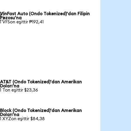
VinFast Auto (Ondo Tokenized)'dan Filipin

Pezosu'na
1 VFSon eşittir ₱192,41
AT&T (Ondo Tokenized)'dan Amerikan
Doları'na
1 Ton eşittir $23,36
Block (Ondo Tokenized)'dan Amerikan
Doları'na
1 XYZon eşittir $84,38