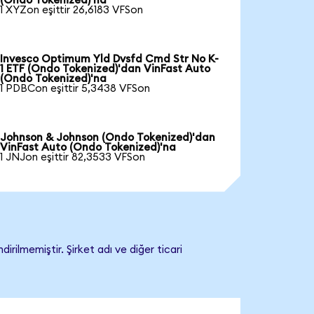
(Ondo Tokenized)'na
1 XYZon eşittir 26,6183 VFSon
Invesco Optimum Yld Dvsfd Cmd Str No K-
1 ETF (Ondo Tokenized)'dan VinFast Auto
(Ondo Tokenized)'na
1 PDBCon eşittir 5,3438 VFSon
Johnson & Johnson (Ondo Tokenized)'dan
VinFast Auto (Ondo Tokenized)'na
1 JNJon eşittir 82,3533 VFSon
rilmemiştir. Şirket adı ve diğer ticari