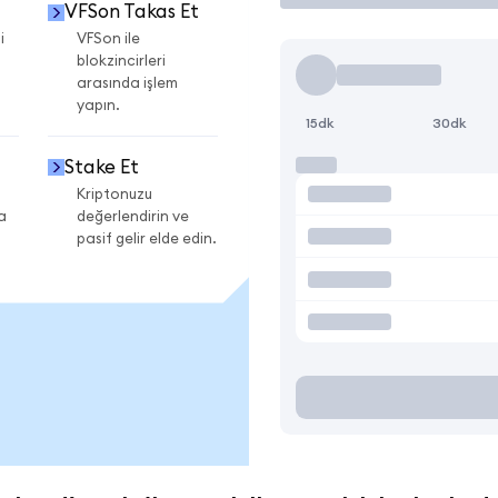
VFSon Takas Et
i
VFSon ile
blokzincirleri
arasında işlem
yapın.
15dk
30dk
Stake Et
Kriptonuzu
a
değerlendirin ve
pasif gelir elde edin.