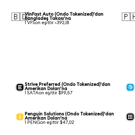
VinFast Auto (Ondo Tokenized)'dan
🇧🇩
🇵
Bangladeş Takası'na
1 VFSon eşittir ৳392,18
Strive Preferred (Ondo Tokenized)'dan
Amerikan Doları'na
1 SATAon eşittir $99,57
Penguin Solutions (Ondo Tokenized)'dan
Amerikan Doları'na
1 PENGon eşittir $47,02