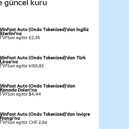
de güncel kuru
VinFast Auto (Ondo Tokenized)'dan İngiliz

Sterlini'na
1 VFSon eşittir £2,35
VinFast Auto (Ondo Tokenized)'dan Türk

Lirası'na
1 VFSon eşittir ₺150,82
VinFast Auto (Ondo Tokenized)'dan

Kanada Doları'na
1 VFSon eşittir $4,44
VinFast Auto (Ondo Tokenized)'dan İsviçre

Frangı'na
1 VFSon eşittir CHF 2,56