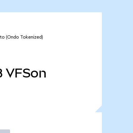
Auto (Ondo Tokenized)
B
VFSon