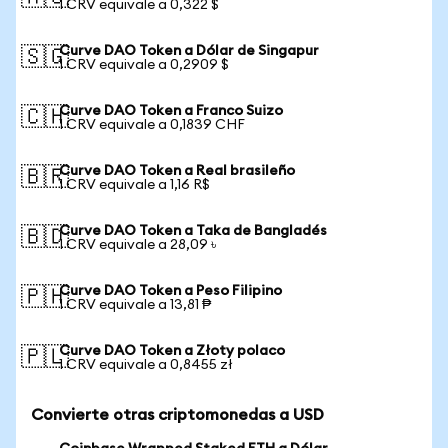
1 CRV equivale a 0,322 $
Curve DAO Token a Dólar de Singapur
🇸🇬
1 CRV equivale a 0,2909 $
Curve DAO Token a Franco Suizo
🇨🇭
1 CRV equivale a 0,1839 CHF
Curve DAO Token a Real brasileño
🇧🇷
1 CRV equivale a 1,16 R$
Curve DAO Token a Taka de Bangladés
🇧🇩
1 CRV equivale a 28,09 ৳
Curve DAO Token a Peso Filipino
🇵🇭
1 CRV equivale a 13,81 ₱
Curve DAO Token a Złoty polaco
🇵🇱
1 CRV equivale a 0,8455 zł
Convierte otras criptomonedas a USD