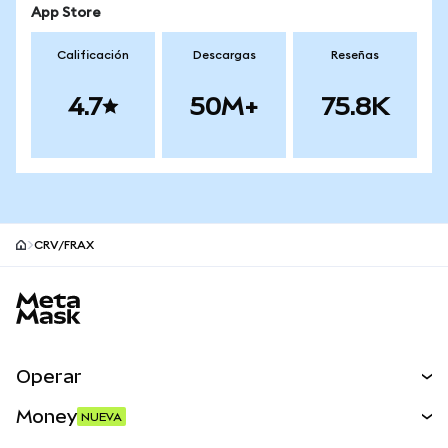
App Store
Calificación
Descargas
Reseñas
4.7
50M+
75.8K
CRV/FRAX
Pie de página del sitio MetaMask
Operar
Canjear
Money
NUEVA
Predecir
NUEVA
Comprar