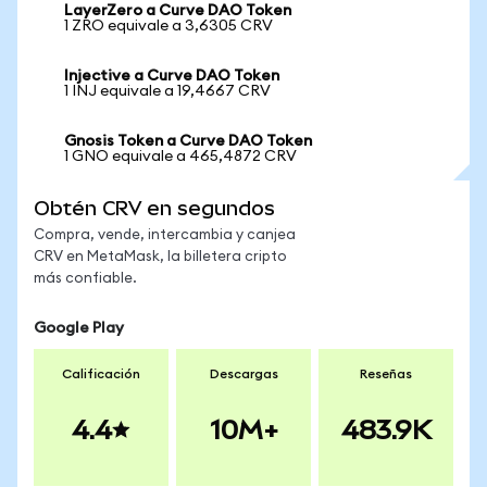
LayerZero a Curve DAO Token
1 ZRO equivale a 3,6305 CRV
Injective a Curve DAO Token
1 INJ equivale a 19,4667 CRV
Gnosis Token a Curve DAO Token
1 GNO equivale a 465,4872 CRV
Obtén CRV en segundos
Compra, vende, intercambia y canjea
CRV en MetaMask, la billetera cripto
más confiable.
Google Play
Calificación
Descargas
Reseñas
4.4
10M+
483.9K