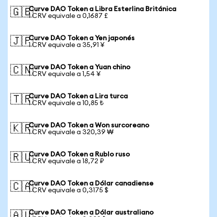
Curve DAO Token a Libra Esterlina Británica
🇬🇧
1 CRV equivale a 0,1687 £
Curve DAO Token a Yen japonés
🇯🇵
1 CRV equivale a 35,91 ¥
Curve DAO Token a Yuan chino
🇨🇳
1 CRV equivale a 1,54 ¥
Curve DAO Token a Lira turca
🇹🇷
1 CRV equivale a 10,85 ₺
Curve DAO Token a Won surcoreano
🇰🇷
1 CRV equivale a 320,39 ₩
Curve DAO Token a Rublo ruso
🇷🇺
1 CRV equivale a 18,72 ₽
Curve DAO Token a Dólar canadiense
🇨🇦
1 CRV equivale a 0,3175 $
Curve DAO Token a Dólar australiano
🇦🇺