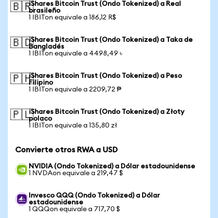
iShares Bitcoin Trust (Ondo Tokenized) a Real
🇧🇷
brasileño
1 IBITon equivale a 186,12 R$
iShares Bitcoin Trust (Ondo Tokenized) a Taka de
🇧🇩
Bangladés
1 IBITon equivale a 4498,49 ৳
iShares Bitcoin Trust (Ondo Tokenized) a Peso
🇵🇭
Filipino
1 IBITon equivale a 2209,72 ₱
iShares Bitcoin Trust (Ondo Tokenized) a Złoty
🇵🇱
polaco
1 IBITon equivale a 135,80 zł
Convierte otros RWA a USD
NVIDIA (Ondo Tokenized) a Dólar estadounidense
1 NVDAon equivale a 219,47 $
Invesco QQQ (Ondo Tokenized) a Dólar
estadounidense
1 QQQon equivale a 717,70 $