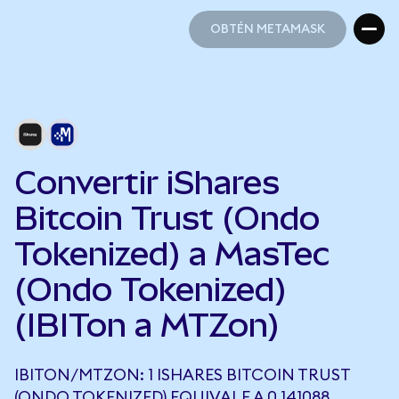
OBTÉN METAMASK
OBTÉN METAMASK
Convertir iShares
Bitcoin Trust (Ondo
Tokenized) a MasTec
(Ondo Tokenized)
(IBITon a MTZon)
IBITON/MTZON: 1 ISHARES BITCOIN TRUST
(ONDO TOKENIZED) EQUIVALE A 0,141088