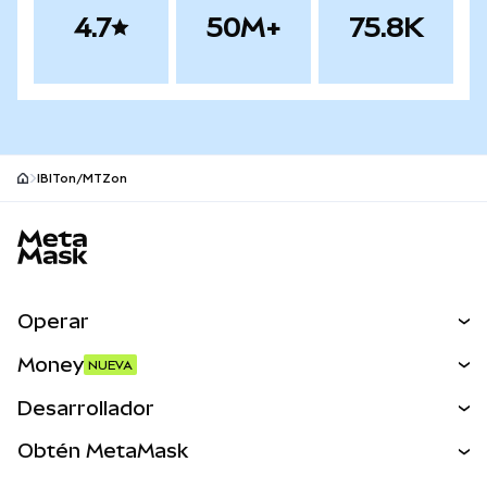
4.7
50M+
75.8K
IBITon/MTZon
Pie de página del sitio MetaMask
Operar
Canjear
Money
NUEVA
Predecir
NUEVA
Comprar
Desarrollador
Perps
NUEVA
Tarjeta
Ver los documentos
Obtén MetaMask
Activos del mundo real
mUSD
NUEVA
Panel
Obtén Metamask