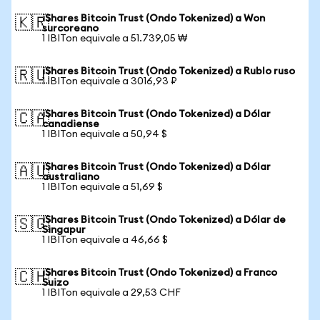
iShares Bitcoin Trust (Ondo Tokenized) a Won
🇰🇷
surcoreano
1 IBITon equivale a 51.739,05 ₩
iShares Bitcoin Trust (Ondo Tokenized) a Rublo ruso
🇷🇺
1 IBITon equivale a 3016,93 ₽
iShares Bitcoin Trust (Ondo Tokenized) a Dólar
🇨🇦
canadiense
1 IBITon equivale a 50,94 $
iShares Bitcoin Trust (Ondo Tokenized) a Dólar
🇦🇺
australiano
1 IBITon equivale a 51,69 $
iShares Bitcoin Trust (Ondo Tokenized) a Dólar de
🇸🇬
Singapur
1 IBITon equivale a 46,66 $
iShares Bitcoin Trust (Ondo Tokenized) a Franco
🇨🇭
Suizo
1 IBITon equivale a 29,53 CHF