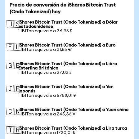
Precio de conversión de iShares Bitcoin Trust
(Ondo Tokenized) hoy
iShares Bitcoin Trust (Ondo Tokenized) a Dólar
🇺🇸
estadounidense
1 IBITon equivale a 36,35 $
iShares Bitcoin Trust (Ondo Tokenized) a Euro
🇪🇺
1 IBITon equivale a 31,55 €
iShares Bitcoin Trust (Ondo Tokenized) a Libra
🇬🇧
Esterlina Británica
1 IBITon equivale a 27,02 £
iShares Bitcoin Trust (Ondo Tokenized) a Yen
🇯🇵
japonés
1 IBITon equivale a 5758,01 ¥
iShares Bitcoin Trust (Ondo Tokenized) a Yuan chino
🇨🇳
1 IBITon equivale a 245,36 ¥
iShares Bitcoin Trust (Ondo Tokenized) a Lira turca
🇹🇷
1 IBITon equivale a 1730,01 ₺