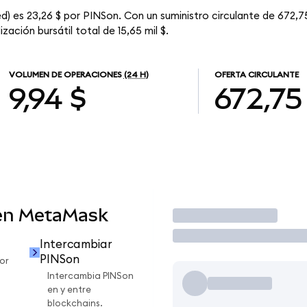
d) es 23,26 $ por PINSon. Con un suministro circulante de 672,7
ación bursátil total de 15,65 mil $.
VOLUMEN DE OPERACIONES
(24 H)
OFERTA CIRCULANTE
9,94 $
672,75
en MetaMask
Operar
Intercambiar
PINSon
or
Intercambia PINSon
en y entre
blockchains.