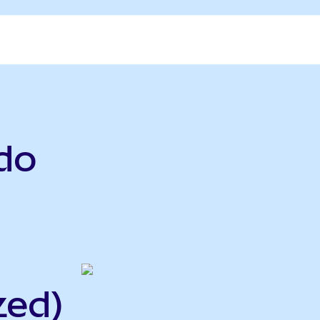
do
zed)