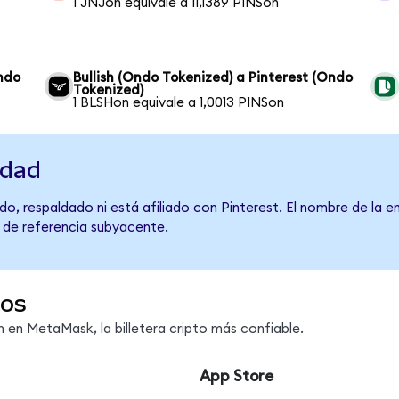
1 JNJon equivale a 11,1389 PINSon
ndo
Bullish (Ondo Tokenized) a Pinterest (Ondo
Tokenized)
1 BLSHon equivale a 1,0013 PINSon
idad
o, respaldado ni está afiliado con Pinterest. El nombre de la e
o de referencia subyacente.
dos
en MetaMask, la billetera cripto más confiable.
App Store