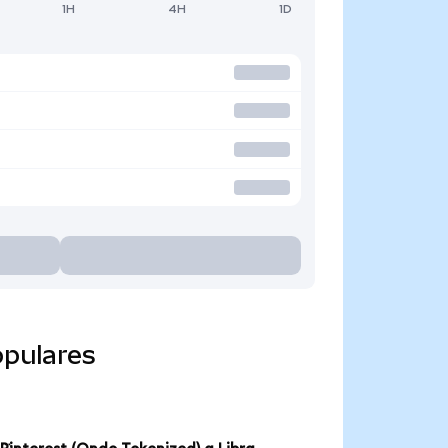
1H
4H
1D
opulares