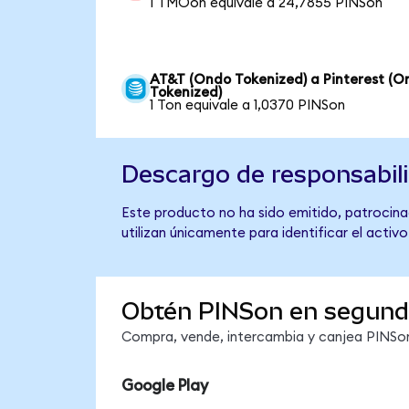
1 TMOon equivale a 24,7855 PINSon
AT&T (Ondo Tokenized) a Pinterest (O
Tokenized)
1 Ton equivale a 1,0370 PINSon
Descargo de responsabil
Este producto no ha sido emitido, patrocinad
utilizan únicamente para identificar el activ
Obtén PINSon en segun
Compra, vende, intercambia y canjea PINSon 
Google Play