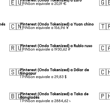
Pinterest (Ondo Tokenized) a Euro
🇪🇺
🇬
1 PINSon equivale a 20,19 €
nés
Pinterest (Ondo Tokenized) a Yuan chino
🇨🇳
🇹
1 PINSon equivale a 156,96 ¥
Pinterest (Ondo Tokenized) a Rublo ruso
🇷🇺
🇨
1 PINSon equivale a 1930,62 ₽
Pinterest (Ondo Tokenized) a Dólar de
🇸🇬
🇨
Singapur
1 PINSon equivale a 29,83 $
Pinterest (Ondo Tokenized) a Taka de
🇧🇩
🇵
Bangladés
1 PINSon equivale a 2884,62 ৳