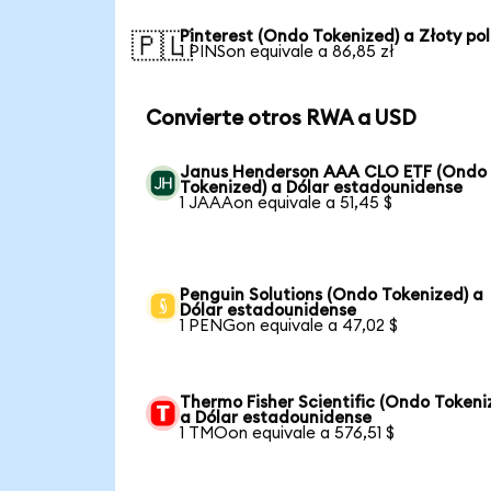
Pinterest (Ondo Tokenized) a Złoty po
🇵🇱
1 PINSon equivale a 86,85 zł
Convierte otros RWA a USD
Janus Henderson AAA CLO ETF (Ondo
Tokenized) a Dólar estadounidense
1 JAAAon equivale a 51,45 $
Penguin Solutions (Ondo Tokenized) a
Dólar estadounidense
1 PENGon equivale a 47,02 $
Thermo Fisher Scientific (Ondo Tokeni
a Dólar estadounidense
1 TMOon equivale a 576,51 $