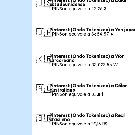
Pinterest (Ondo Tokenized) a Dólar
🇺🇸
estadounidense
1 PINSon equivale a 23,26 $
Pinterest (Ondo Tokenized) a Yen japo
🇯🇵
1 PINSon equivale a 3684,57 ¥
Pinterest (Ondo Tokenized) a Won
🇰🇷
surcoreano
1 PINSon equivale a 33.022,56 ₩
Pinterest (Ondo Tokenized) a Dólar
🇦🇺
australiano
1 PINSon equivale a 33,11 $
Pinterest (Ondo Tokenized) a Real
🇧🇷
brasileño
1 PINSon equivale a 119,18 R$