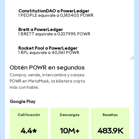
ConstitutionDAO a PowerLedger
1 PEOPLE equivale a 0,183403 POWR
Brett a PowerLedger
1 BRETT equivale a 0,107995 POWR
Rocket Pool a PowerLedger
1 RPL equivale a 40,1161 POWR
Obtén POWR en segundos
Compra, vende, intercambia y canjea
POWR en MetaMask, la billetera cripto
más confiable.
Google Play
Calificación
Descargas
Reseñas
4.4
10M+
483.9K