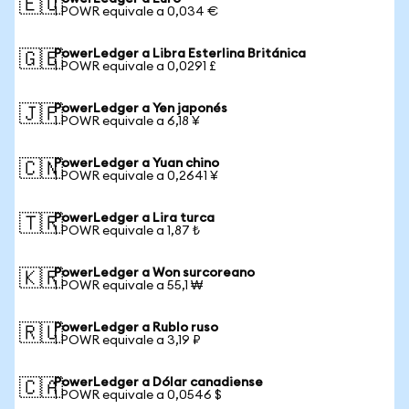
🇪🇺
1 POWR equivale a 0,034 €
PowerLedger a Libra Esterlina Británica
🇬🇧
1 POWR equivale a 0,0291 £
PowerLedger a Yen japonés
🇯🇵
1 POWR equivale a 6,18 ¥
PowerLedger a Yuan chino
🇨🇳
1 POWR equivale a 0,2641 ¥
PowerLedger a Lira turca
🇹🇷
1 POWR equivale a 1,87 ₺
PowerLedger a Won surcoreano
🇰🇷
1 POWR equivale a 55,1 ₩
PowerLedger a Rublo ruso
🇷🇺
1 POWR equivale a 3,19 ₽
PowerLedger a Dólar canadiense
🇨🇦
1 POWR equivale a 0,0546 $