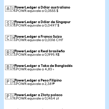
PowerLedger a Dólar australiano
🇦🇺
1 POWR equivale a 0,0555 $
PowerLedger a Dólar de Singapur
🇸🇬
1 POWR equivale a 0,0497 $
PowerLedger a Franco Suizo
🇨🇭
1 POWR equivale a 0,0316 CHF
PowerLedger a Real brasileño
🇧🇷
1 POWR equivale a 0,1995 R$
PowerLedger a Taka de Bangladés
🇧🇩
1 POWR equivale a 4,83 ৳
PowerLedger a Peso Filipino
🇵🇭
1 POWR equivale a 2,38 ₱
PowerLedger a Złoty polaco
🇵🇱
1 POWR equivale a 0,1454 zł