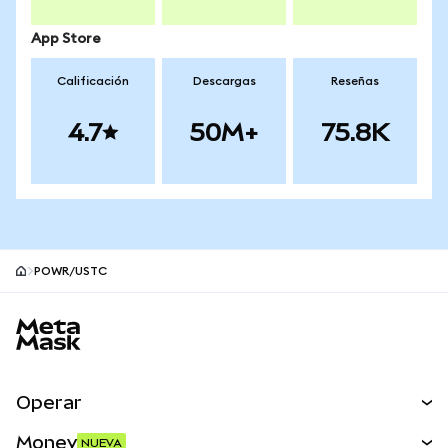
App Store
Calificación
Descargas
Reseñas
4.7
50M+
75.8K
POWR/USTC
Pie de página del sitio MetaMask
Operar
Canjear
Money
NUEVA