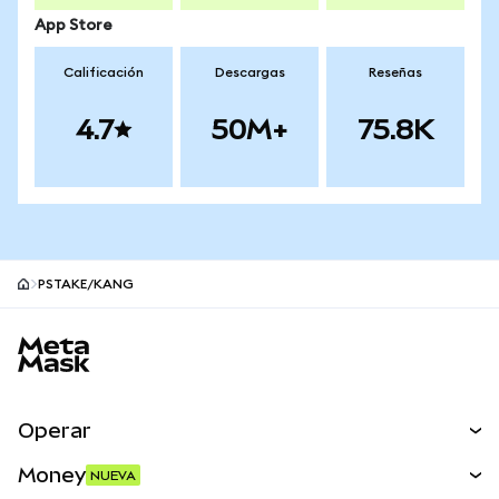
App Store
Calificación
Descargas
Reseñas
4.7
50M+
75.8K
PSTAKE/KANG
Pie de página del sitio MetaMask
Operar
Canjear
Money
NUEVA
Predecir
NUEVA
Comprar