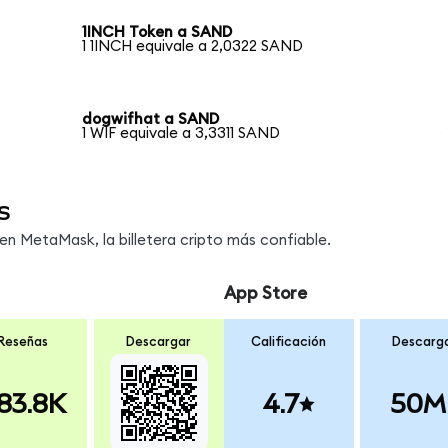
1INCH Token a SAND
1 1INCH equivale a 2,0322 SAND
dogwifhat a SAND
1 WIF equivale a 3,3311 SAND
s
n MetaMask, la billetera cripto más confiable.
App Store
Reseñas
Descargar
Calificación
Descarg
83.8K
4.7
50M