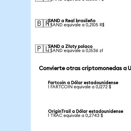
SAND a Real brasileño
🇧🇷
1 SAND equivale a 0,2105 R$
SAND a Złoty polaco
🇵🇱
1 SAND equivale a 0,1536 zł
Convierte otras criptomonedas a 
Fartcoin a Dólar estadounidense
1 FARTCOIN equivale a 0,1272 $
OriginTrail a Dólar estadounidense
1 TRAC equivale a 0,2743 $