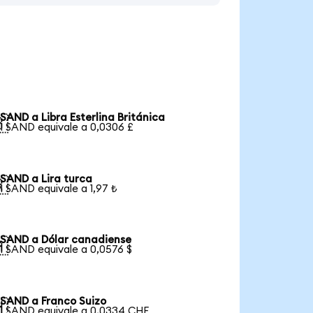
SAND a Libra Esterlina Británica

1 SAND equivale a 0,0306 £
SAND a Lira turca

1 SAND equivale a 1,97 ₺
SAND a Dólar canadiense

1 SAND equivale a 0,0576 $
SAND a Franco Suizo

1 SAND equivale a 0,0334 CHF