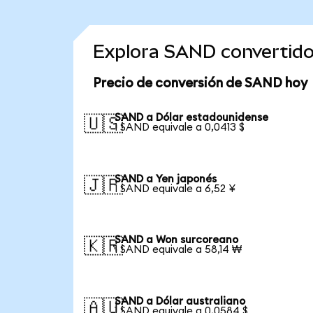
Explora SAND convertid
Precio de conversión de SAND hoy
SAND a Dólar estadounidense
🇺🇸
1 SAND equivale a 0,0413 $
SAND a Yen japonés
🇯🇵
1 SAND equivale a 6,52 ¥
SAND a Won surcoreano
🇰🇷
1 SAND equivale a 58,14 ₩
SAND a Dólar australiano
🇦🇺
1 SAND equivale a 0,0584 $