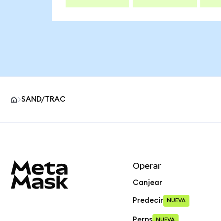
SAND/TRAC
Pie de página del sitio MetaMask
Operar
Canjear
Predecir
NUEVA
Perps
NUEVA