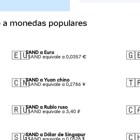
o a monedas populares
SAND a Euro
🇪🇺
🇬
1 SAND equivale a 0,0357 €
SAND a Yuan chino
🇨🇳
🇹
1 SAND equivale a 0,2786 ¥
SAND a Rublo ruso
🇷🇺
🇨
1 SAND equivale a 3,40 ₽
SAND a Dólar de Singapur
🇸🇬
🇨
1 SAND equivale a 0,0528 $