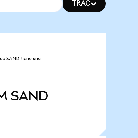
TRAC
 que SAND tiene una
M
SAND