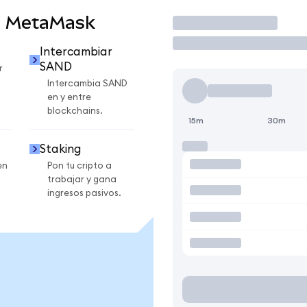
n MetaMask
Operar
Intercambiar
SAND
r
Intercambia SAND
en y entre
blockchains.
15m
30m
Staking
en
Pon tu cripto a
trabajar y gana
ingresos pasivos.