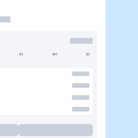
1H
4H
1D