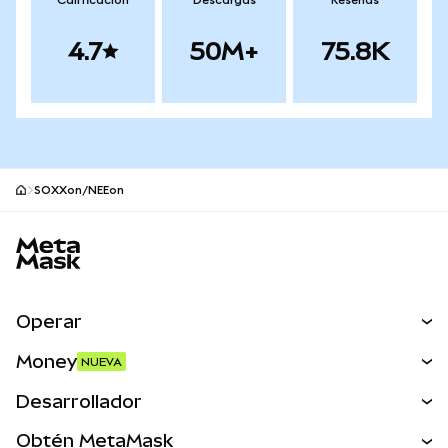
Calificación
Descargas
Reseñas
4.7
50M+
75.8K
SOXXon/NEEon
Pie de página del sitio MetaMask
Operar
Canjear
Money
NUEVA
Predecir
NUEVA
Comprar
Desarrollador
Perps
NUEVA
Tarjeta
Ver los documentos
Obtén MetaMask