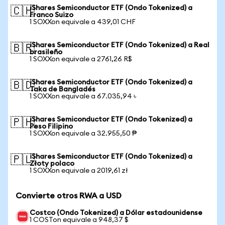
iShares Semiconductor ETF (Ondo Tokenized) a
🇨🇭
Franco Suizo
1 SOXXon equivale a 439,01 CHF
iShares Semiconductor ETF (Ondo Tokenized) a Real
🇧🇷
brasileño
1 SOXXon equivale a 2761,26 R$
iShares Semiconductor ETF (Ondo Tokenized) a
🇧🇩
Taka de Bangladés
1 SOXXon equivale a 67.035,94 ৳
iShares Semiconductor ETF (Ondo Tokenized) a
🇵🇭
Peso Filipino
1 SOXXon equivale a 32.955,50 ₱
iShares Semiconductor ETF (Ondo Tokenized) a
🇵🇱
Złoty polaco
1 SOXXon equivale a 2019,61 zł
Convierte otros RWA a USD
Costco (Ondo Tokenized) a Dólar estadounidense
1 COSTon equivale a 948,37 $