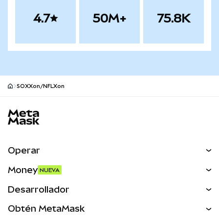
4.7
50M+
75.8K
SOXXon/NFLXon
Pie de página del sitio MetaMask
Operar
Canjear
Money
NUEVA
Predecir
NUEVA
Comprar
Desarrollador
Perps
NUEVA
Tarjeta
Ver los documentos
Obtén MetaMask
Activos del mundo real
mUSD
NUEVA
Panel