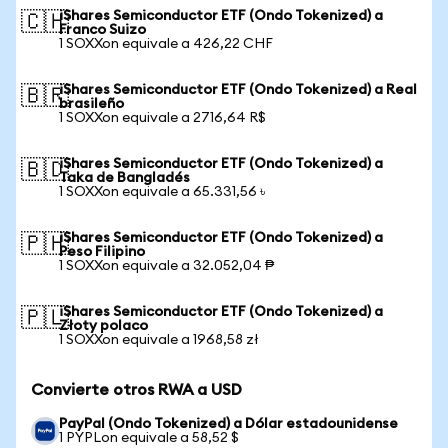
iShares Semiconductor ETF (Ondo Tokenized) a
🇨🇭
Franco Suizo
1 SOXXon equivale a 426,22 CHF
iShares Semiconductor ETF (Ondo Tokenized) a Real
🇧🇷
brasileño
1 SOXXon equivale a 2716,64 R$
iShares Semiconductor ETF (Ondo Tokenized) a
🇧🇩
Taka de Bangladés
1 SOXXon equivale a 65.331,56 ৳
iShares Semiconductor ETF (Ondo Tokenized) a
🇵🇭
Peso Filipino
1 SOXXon equivale a 32.052,04 ₱
iShares Semiconductor ETF (Ondo Tokenized) a
🇵🇱
Złoty polaco
1 SOXXon equivale a 1968,58 zł
Convierte otros RWA a USD
PayPal (Ondo Tokenized) a Dólar estadounidense
1 PYPLon equivale a 58,52 $