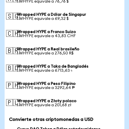
1 WHYPE equivale a 76,76 $
Wrapped HYPE a Dólar de Singapur
🇸🇬
1 WHYPE equivale a 69,32 $
Wrapped HYPE a Franco Suizo
🇨🇭
1 WHYPE equivale a 43,83 CHF
Wrapped HYPE a Real brasileño
🇧🇷
1 WHYPE equivale a 276,50 R$
Wrapped HYPE a Taka de Bangladés
🇧🇩
1 WHYPE equivale a 6713,63 ৳
Wrapped HYPE a Peso Filipino
🇵🇭
1 WHYPE equivale a 3292,64 ₱
Wrapped HYPE a Złoty polaco
🇵🇱
1 WHYPE equivale a 201,68 zł
Convierte otras criptomonedas a USD