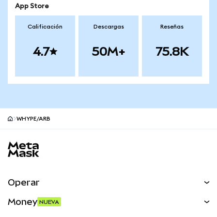
App Store
Calificación
Descargas
Reseñas
4.7
50M+
75.8K
WHYPE/ARB
Pie de página del sitio MetaMask
Operar
Canjear
Money
NUEVA
Predecir
NUEVA
Comprar