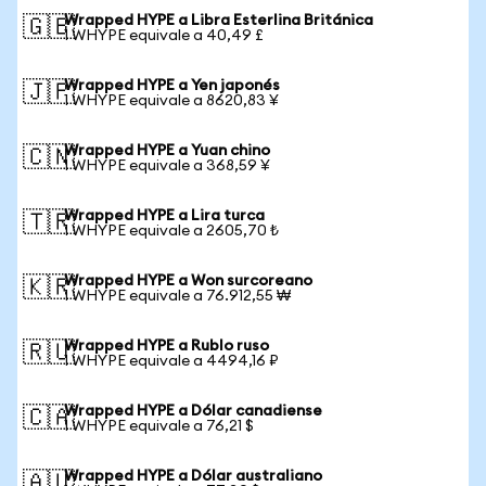
Wrapped HYPE a Libra Esterlina Británica
🇬🇧
1 WHYPE equivale a 40,49 £
Wrapped HYPE a Yen japonés
🇯🇵
1 WHYPE equivale a 8620,83 ¥
Wrapped HYPE a Yuan chino
🇨🇳
1 WHYPE equivale a 368,59 ¥
Wrapped HYPE a Lira turca
🇹🇷
1 WHYPE equivale a 2605,70 ₺
Wrapped HYPE a Won surcoreano
🇰🇷
1 WHYPE equivale a 76.912,55 ₩
Wrapped HYPE a Rublo ruso
🇷🇺
1 WHYPE equivale a 4494,16 ₽
Wrapped HYPE a Dólar canadiense
🇨🇦
1 WHYPE equivale a 76,21 $
Wrapped HYPE a Dólar australiano
🇦🇺