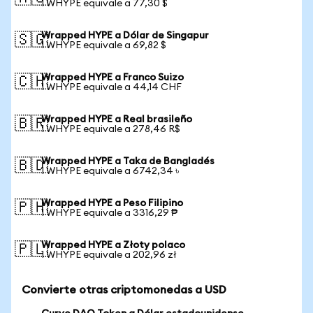
1 WHYPE equivale a 77,30 $
Wrapped HYPE a Dólar de Singapur
🇸🇬
1 WHYPE equivale a 69,82 $
Wrapped HYPE a Franco Suizo
🇨🇭
1 WHYPE equivale a 44,14 CHF
Wrapped HYPE a Real brasileño
🇧🇷
1 WHYPE equivale a 278,46 R$
Wrapped HYPE a Taka de Bangladés
🇧🇩
1 WHYPE equivale a 6742,34 ৳
Wrapped HYPE a Peso Filipino
🇵🇭
1 WHYPE equivale a 3316,29 ₱
Wrapped HYPE a Złoty polaco
🇵🇱
1 WHYPE equivale a 202,96 zł
Convierte otras criptomonedas a USD