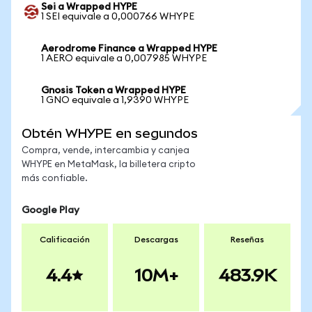
Sei a Wrapped HYPE
1 SEI equivale a 0,000766 WHYPE
Aerodrome Finance a Wrapped HYPE
1 AERO equivale a 0,007985 WHYPE
Gnosis Token a Wrapped HYPE
1 GNO equivale a 1,9390 WHYPE
Obtén WHYPE en segundos
Compra, vende, intercambia y canjea
WHYPE en MetaMask, la billetera cripto
más confiable.
Google Play
Calificación
Descargas
Reseñas
4.4
10M+
483.9K