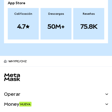
App Store
Calificación
Descargas
Reseñas
4.7
50M+
75.8K
WHYPE/CHZ
Pie de página del sitio MetaMask
Operar
Canjear
Money
NUEVA
Predecir
NUEVA
Comprar