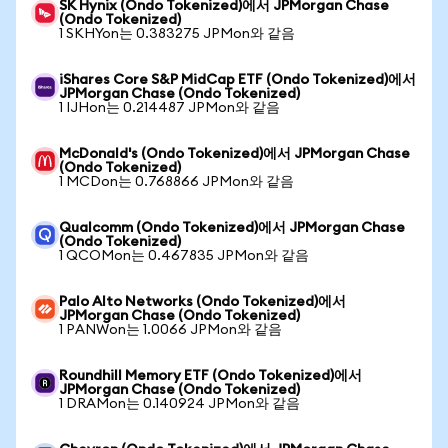
SK Hynix (Ondo Tokenized)에서 JPMorgan Chase
(Ondo Tokenized)
1 SKHYon는 0.383275 JPMon와 같음
iShares Core S&P MidCap ETF (Ondo Tokenized)에서
JPMorgan Chase (Ondo Tokenized)
1 IJHon는 0.214487 JPMon와 같음
McDonald's (Ondo Tokenized)에서 JPMorgan Chase
(Ondo Tokenized)
1 MCDon는 0.768866 JPMon와 같음
Qualcomm (Ondo Tokenized)에서 JPMorgan Chase
(Ondo Tokenized)
1 QCOMon는 0.467835 JPMon와 같음
Palo Alto Networks (Ondo Tokenized)에서
JPMorgan Chase (Ondo Tokenized)
1 PANWon는 1.0066 JPMon와 같음
Roundhill Memory ETF (Ondo Tokenized)에서
JPMorgan Chase (Ondo Tokenized)
1 DRAMon는 0.140924 JPMon와 같음