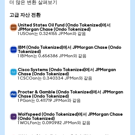
더 많은 변환 살펴보기
고급 자산 전환
United States Oil Fund (Ondo Tokenized)에서
JPMorgan Chase (Ondo Tokenized)
1 USOon는 0.324155 JPMon와 같음
IBM (Ondo Tokenized)에서 JPMorgan Chase (Ondo
Tokenized)
1 IBMon는 0.656386 JPMon와 같음
Cisco Systems (Ondo Tokenized)에서 JPMorgan
Chase (Ondo Tokenized)
1 CSCOon는 0.340334 JPMon와 같음
Procter & Gamble (Ondo Tokenized)에서 JPMorgan
Chase (Ondo Tokenized)
1 PGon는 0.411719 JPMon와 같음
Wolfspeed (Ondo Tokenized)에서 JPMorgan Chase
(Ondo Tokenized)
1 WOLFon는 0.090982 JPMon와 같음