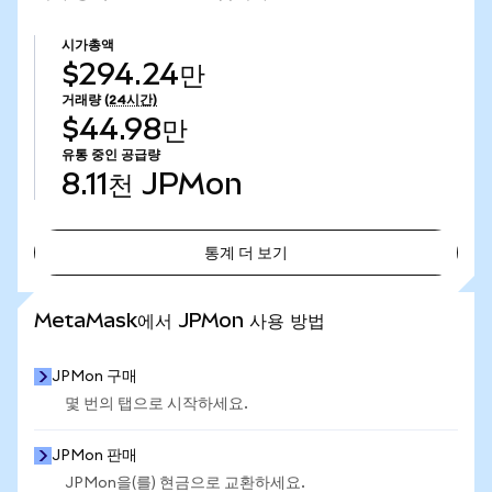
시가총액
$294.24만
거래량
(24시간)
$44.98만
유통 중인 공급량
8.11천
JPMon
통계 더 보기
통계 더 보기
MetaMask에서 JPMon 사용 방법
JPMon 구매
몇 번의 탭으로 시작하세요.
JPMon 판매
JPMon을(를) 현금으로 교환하세요.