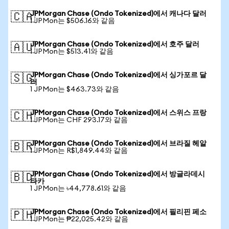
JPMorgan Chase (Ondo Tokenized)에서 캐나다 달러
🇨🇦
1 JPMon는 $506.16와 같음
JPMorgan Chase (Ondo Tokenized)에서 호주 달러
🇦🇺
1 JPMon는 $513.41와 같음
JPMorgan Chase (Ondo Tokenized)에서 싱가포르 달
🇸🇬
러
1 JPMon는 $463.73와 같음
JPMorgan Chase (Ondo Tokenized)에서 스위스 프랑
🇨🇭
1 JPMon는 CHF 293.17와 같음
JPMorgan Chase (Ondo Tokenized)에서 브라질 헤알
🇧🇷
1 JPMon는 R$1,849.44와 같음
JPMorgan Chase (Ondo Tokenized)에서 방글라데시
🇧🇩
타카
1 JPMon는 ৳44,778.61와 같음
JPMorgan Chase (Ondo Tokenized)에서 필리핀 페소
🇵🇭
1 JPMon는 ₱22,025.42와 같음