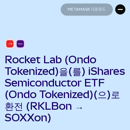
METAMASK 다운로드
METAMASK 다운로드
Rocket Lab (Ondo
Tokenized)을(를) iShares
Semiconductor ETF
(Ondo Tokenized)(으)로
환전 (RKLBon →
SOXXon)