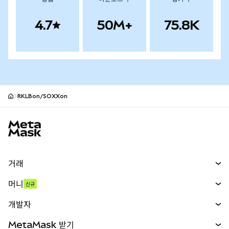
4.7
50M+
75.8K
RKLBon/SOXXon
MetaMask 사이트 바닥글
거래
스왑
머니
신규
예측 시장
신규
매수
개발자
무기한 선물
신규
카드
문서 보기
MetaMask 받기