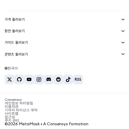
실물자산
mUSD
신규
대시보드
Transaction Shield
수익 창출
Smart Accounts Kit
에이전트 지갑
신규
가격 둘러보기
임베디드 지갑
Snaps
비트코인 가격
환전 둘러보기
MetaMask Connect
이더리움 가격
보상
신규
BTC를 USD로 환전
솔라나 가격
가이드 둘러보기
Snaps
보안
ETH를 USD로 환전
BTC 매수
시바이누 가격
USDT를 INR로 환전
콘텐츠 둘러보기
웹3 서비스
고객 지원
ETH 매수
페페 가격
비트코인 지갑
BTC를 USDT로 환전
SOL 매수
채용
테더 가격
솔라나 지갑
한국어
BTC를 INR로 환전
PEPE 매수
연락처
USDC 가격
최고의 암호화폐 카드
ETH를 USDT로 환전
USDT 매수
체인링크 가격
최고의 모바일 암호화폐 지갑
USDT를 PHP로 환전
USDC 매수
Polymarket이란?
BTC를 EUR로 환전
SHIB 매수
Consensys
암호화폐 세금 뉴스
개인정보 처리방침
이용약관
BNB 매수
기여자 라이선스 계약
암호화폐 매수 방법
사이트맵
접근성
비트코인 매도 방법
쿠키 관리
©2026 MetaMask • A Consensys Formation