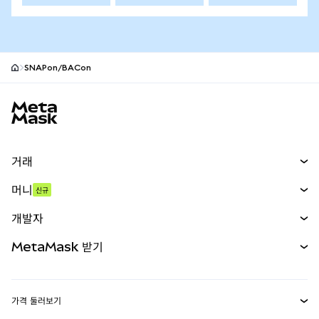
SNAPon/BACon
MetaMask 사이트 바닥글
거래
스왑
머니
신규
예측 시장
신규
매수
개발자
무기한 선물
신규
카드
문서 보기
MetaMask 받기
실물자산
mUSD
신규
대시보드
Transaction Shield
수익 창출
Smart Accounts Kit
에이전트 지갑
신규
가격 둘러보기
임베디드 지갑
Snaps
비트코인 가격