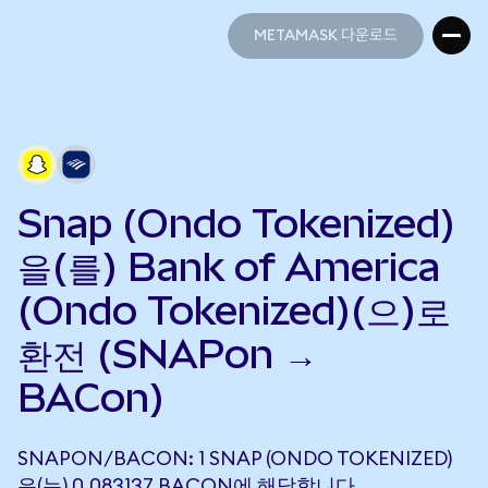
METAMASK 다운로드
METAMASK 다운로드
Snap (Ondo Tokenized)
을(를) Bank of America
(Ondo Tokenized)(으)로
환전 (SNAPon →
BACon)
SNAPON/BACON: 1 SNAP (ONDO TOKENIZED)
은(는) 0.083137 BACON에 해당합니다