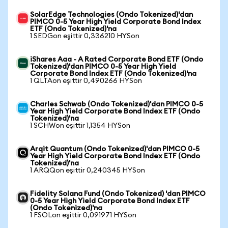
SolarEdge Technologies (Ondo Tokenized)'dan
PIMCO 0-5 Year High Yield Corporate Bond Index
ETF (Ondo Tokenized)'na
1 SEDGon eşittir 0,336210 HYSon
iShares Aaa - A Rated Corporate Bond ETF (Ondo
Tokenized)'dan PIMCO 0-5 Year High Yield
Corporate Bond Index ETF (Ondo Tokenized)'na
1 QLTAon eşittir 0,490266 HYSon
Charles Schwab (Ondo Tokenized)'dan PIMCO 0-5
Year High Yield Corporate Bond Index ETF (Ondo
Tokenized)'na
1 SCHWon eşittir 1,1354 HYSon
Arqit Quantum (Ondo Tokenized)'dan PIMCO 0-5
Year High Yield Corporate Bond Index ETF (Ondo
Tokenized)'na
1 ARQQon eşittir 0,240345 HYSon
Fidelity Solana Fund (Ondo Tokenized) 'dan PIMCO
0-5 Year High Yield Corporate Bond Index ETF
(Ondo Tokenized)'na
1 FSOLon eşittir 0,091971 HYSon