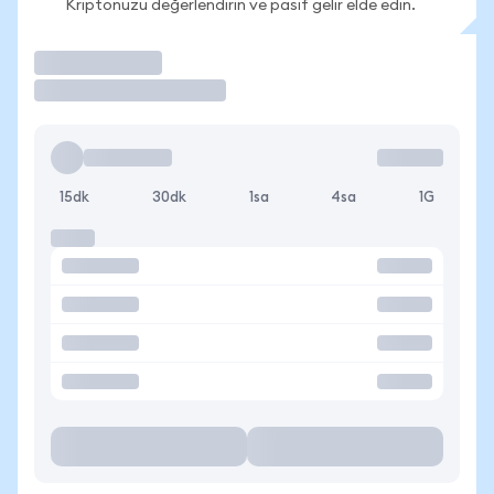
Kriptonuzu değerlendirin ve pasif gelir elde edin.
İşlem Yap
15dk
30dk
1sa
4sa
1G