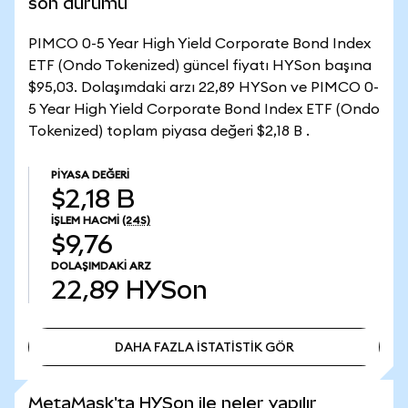
son durumu
PIMCO 0-5 Year High Yield Corporate Bond Index
ETF (Ondo Tokenized) güncel fiyatı HYSon başına
$95,03. Dolaşımdaki arzı 22,89 HYSon ve PIMCO 0-
5 Year High Yield Corporate Bond Index ETF (Ondo
Tokenized) toplam piyasa değeri $2,18 B .
PIYASA DEĞERI
$2,18 B
İŞLEM HACMI
(24S)
$9,76
DOLAŞIMDAKI ARZ
22,89
HYSon
DAHA FAZLA İSTATİSTİK GÖR
DAHA FAZLA İSTATİSTİK GÖR
MetaMask'ta HYSon ile neler yapılır