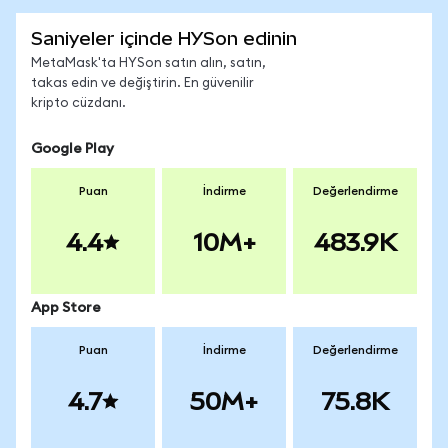
Saniyeler içinde HYSon edinin
MetaMask'ta HYSon satın alın, satın,
takas edin ve değiştirin. En güvenilir
kripto cüzdanı.
Google Play
Puan
İndirme
Değerlendirme
4.4
10M+
483.9K
App Store
Puan
İndirme
Değerlendirme
4.7
50M+
75.8K