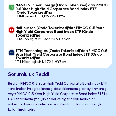
NANO Nuclear Energy (Ondo Tokenized)'dan PIMCO
0-5 Year High Yield Corporate Bond Index ETF
(Ondo Tokenized)'na
1 NNEon eşittir 0,199726 HYSon
Halliburton (Ondo Tokenized)'dan PIMCO 0-5 Year
High Yield Corporate Bond Index ETF (Ondo
Tokenized)'na
1 HALon eşittir 0,336946 HYSon
TTM Technologies (Ondo Tokenized)'dan PIMCO 0-5
Year High Yield Corporate Bond Index ETF (Ondo
Tokenized)'na
1 TTMIon eşittir 1,4724 HYSon
Sorumluluk Reddi
Bu ürün PIMCO 0-5 Year High Yield Corporate Bond Index ETF
tarafından ihraç edilmemiş, desteklenmemiş, onaylanmamış
veya PIMCO 0-5 Year High Yield Corporate Bond Index ETF ile
ilişkilendirilmemiştir. Şirket adı ve diğer ticari markalar
yalnızca dayanak referans varlığını tanımlamak amacıyla
kullanılmaktadır.