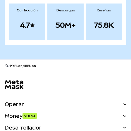
Calificación
Descargas
Reseñas
4.7
50M+
75.8K
PYPLon/IRENon
Pie de página del sitio MetaMask
Operar
Canjear
Money
NUEVA
Predecir
NUEVA
Comprar
Desarrollador