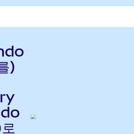
ndo
를)
ry
ndo
)로