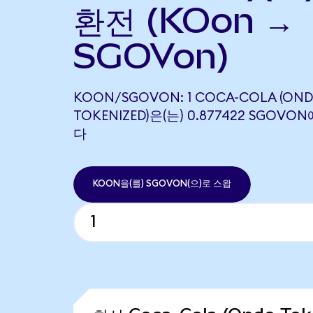
환전 (KOon →
SGOVon)
KOON/SGOVON: 1 COCA-COLA (ON
TOKENIZED)은(는) 0.877422 SGOV
다
KOON을(를) SGOVON(으)로 스왑