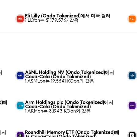
Eli Lilly (Ondo Tokenized)에서 미국 달러
1 LLYon는 $1,179.57와 같음
서
ASML Holding NV (Ondo Tokenized)에서
Coca-Cola (Ondo Tokenized)
1 ASMLon는 19.5641 KOon와 같음
ed)에
Arm Holdings plc (Ondo Tokenized)에서
Coca-Cola (Ondo Tokenized)
1 ARMon는 3.1943 KOon와 같음
)에서
Roundhill Memory ETF (Ondo Tokenized)에
서 Coca-Cola (Ondo Tokenized)