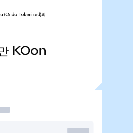
(Ondo Tokenized)의
0만
KOon