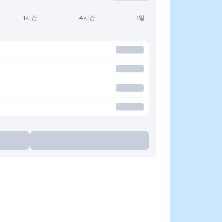
1시간
4시간
1일