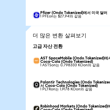
Pfizer (Ondo Tokenized)에서 미국 달러
1 PFEon는 $27.94와 같음
더 많은 변환 살펴보기
고급 자산 전환
AST SpaceMobile (Ondo Tokenized)에
Coca-Cola (Ondo Tokenized)
1 ASTSon는 0.798333 KOon와 같음
Palantir Technologies (Ondo Tokeniz
서 Coca-Cola (Ondo Tokenized)
1 PLTRon는 1.9178 KOon와 같음
Robinhood Markets (Ondo Tokenized
Coca-Cola (Ondo Tokenized)