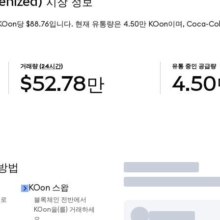
kenized) 시장 정보
 KOon당 $88.76입니다. 현재 유통량은 4.50만 KOon이며, Coca-Cola 
거래량
(24시간)
유통 중인 공급량
$52.78만
4.5
 방법
거래
KOon 스왑
으로
블록체인 전반에서
KOon을(를) 거래하세
요.