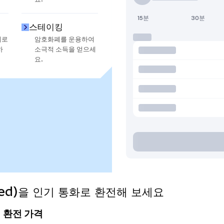
15분
30분
스테이킹
지로
암호화폐를 운용하여
하
소극적 소득을 얻으세
요.
nized)을 인기 통화로 환전해 보세요
늘의 환전 가격