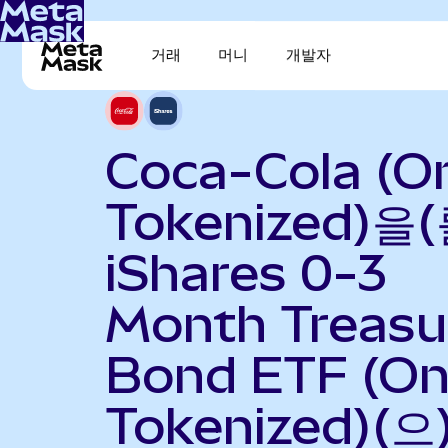
거래
머니
개발자
Coca-Cola (O
Tokenized)을(
iShares 0-3
Month Treasu
Bond ETF (O
Tokenized)(으