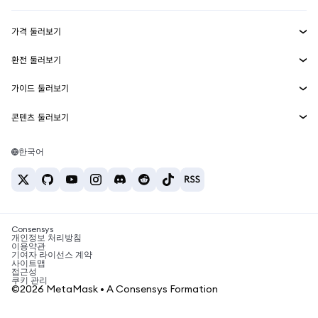
수익 창출
Smart Accounts Kit
에이전트 지갑
신규
가격 둘러보기
임베디드 지갑
Snaps
비트코인 가격
환전 둘러보기
MetaMask Connect
이더리움 가격
보상
신규
BTC를 USD로 환전
솔라나 가격
가이드 둘러보기
Snaps
보안
ETH를 USD로 환전
BTC 매수
시바이누 가격
USDT를 INR로 환전
콘텐츠 둘러보기
웹3 서비스
고객 지원
ETH 매수
페페 가격
비트코인 지갑
BTC를 USDT로 환전
SOL 매수
채용
테더 가격
솔라나 지갑
한국어
BTC를 INR로 환전
PEPE 매수
연락처
USDC 가격
최고의 암호화폐 카드
ETH를 USDT로 환전
USDT 매수
체인링크 가격
최고의 모바일 암호화폐 지갑
USDT를 PHP로 환전
USDC 매수
Polymarket이란?
BTC를 EUR로 환전
SHIB 매수
Consensys
암호화폐 세금 뉴스
개인정보 처리방침
이용약관
BNB 매수
기여자 라이선스 계약
암호화폐 매수 방법
사이트맵
접근성
비트코인 매도 방법
쿠키 관리
©2026 MetaMask • A Consensys Formation