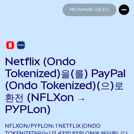
METAMASK 다운로드
METAMASK 다운로드
Netflix (Ondo
Tokenized)을(를) PayPal
(Ondo Tokenized)(으)로
환전 (NFLXon →
PYPLon)
NFLXON/PYPLON: 1 NETFLIX (ONDO
TOKENIZED)은(는) 12.4320 PYPLON에 해당합니다