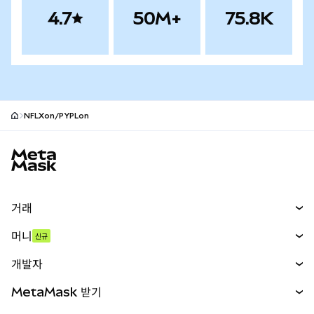
4.7
50M+
75.8K
NFLXon/PYPLon
MetaMask 사이트 바닥글
거래
스왑
머니
신규
예측 시장
신규
매수
개발자
무기한 선물
신규
카드
문서 보기
MetaMask 받기
실물자산
mUSD
신규
대시보드
Transaction Shield