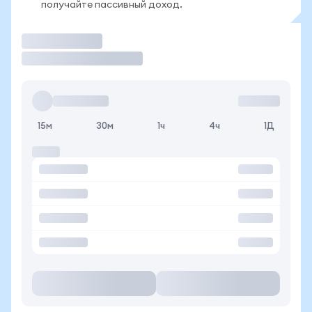
получайте пассивный доход.
Торговать
15м
30м
1ч
4ч
1Д