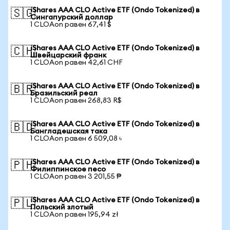
iShares AAA CLO Active ETF (Ondo Tokenized) в
🇸🇬
Сингапурский доллар
1 CLOAon равен 67,41 $
iShares AAA CLO Active ETF (Ondo Tokenized) в
🇨🇭
Швейцарский франк
1 CLOAon равен 42,61 CHF
iShares AAA CLO Active ETF (Ondo Tokenized) в
🇧🇷
Бразильский реал
1 CLOAon равен 268,83 R$
iShares AAA CLO Active ETF (Ondo Tokenized) в
🇧🇩
Бангладешская така
1 CLOAon равен 6 509,08 ৳
iShares AAA CLO Active ETF (Ondo Tokenized) в
🇵🇭
Филиппинское песо
1 CLOAon равен 3 201,55 ₱
iShares AAA CLO Active ETF (Ondo Tokenized) в
🇵🇱
Польский злотый
1 CLOAon равен 195,94 zł