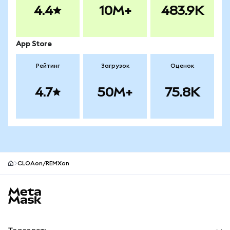
4.4
10M+
483.9K
App Store
Рейтинг
Загрузок
Оценок
4.7
50M+
75.8K
CLOAon/REMXon
Нижний колонтитул сайта MetaMask