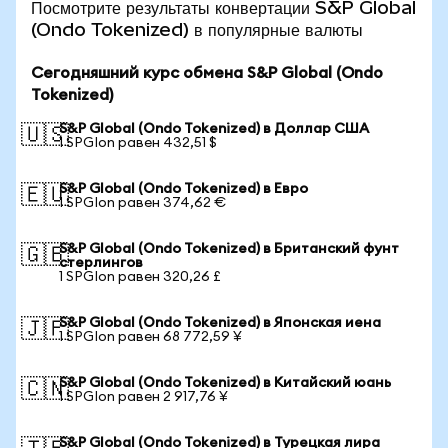
Посмотрите результаты конвертации S&P Global
(Ondo Tokenized) в популярные валюты
Сегодняшний курс обмена S&P Global (Ondo
Tokenized)
S&P Global (Ondo Tokenized) в Доллар США
🇺🇸
1 SPGIon равен 432,51 $
S&P Global (Ondo Tokenized) в Евро
🇪🇺
1 SPGIon равен 374,62 €
S&P Global (Ondo Tokenized) в Британский фунт
🇬🇧
стерлингов
1 SPGIon равен 320,26 £
S&P Global (Ondo Tokenized) в Японская иена
🇯🇵
1 SPGIon равен 68 772,59 ¥
S&P Global (Ondo Tokenized) в Китайский юань
🇨🇳
1 SPGIon равен 2 917,76 ¥
S&P Global (Ondo Tokenized) в Турецкая лира