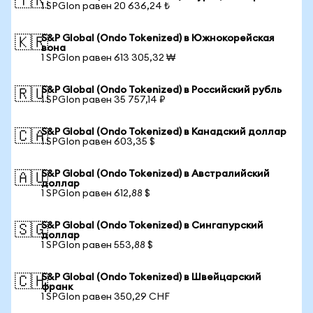
🇹🇷
1 SPGIon равен 20 636,24 ₺
S&P Global (Ondo Tokenized) в Южнокорейская
🇰🇷
вона
1 SPGIon равен 613 305,32 ₩
S&P Global (Ondo Tokenized) в Российский рубль
🇷🇺
1 SPGIon равен 35 757,14 ₽
S&P Global (Ondo Tokenized) в Канадский доллар
🇨🇦
1 SPGIon равен 603,35 $
S&P Global (Ondo Tokenized) в Австралийский
🇦🇺
доллар
1 SPGIon равен 612,88 $
S&P Global (Ondo Tokenized) в Сингапурский
🇸🇬
доллар
1 SPGIon равен 553,88 $
S&P Global (Ondo Tokenized) в Швейцарский
🇨🇭
франк
1 SPGIon равен 350,29 CHF