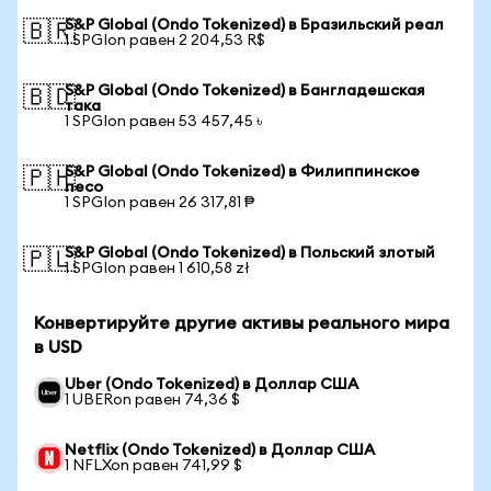
S&P Global (Ondo Tokenized) в Бразильский реал
🇧🇷
1 SPGIon равен 2 204,53 R$
S&P Global (Ondo Tokenized) в Бангладешская
🇧🇩
така
1 SPGIon равен 53 457,45 ৳
S&P Global (Ondo Tokenized) в Филиппинское
🇵🇭
песо
1 SPGIon равен 26 317,81 ₱
S&P Global (Ondo Tokenized) в Польский злотый
🇵🇱
1 SPGIon равен 1 610,58 zł
Конвертируйте другие активы реального мира
в USD
Uber (Ondo Tokenized) в Доллар США
1 UBERon равен 74,36 $
Netflix (Ondo Tokenized) в Доллар США
1 NFLXon равен 741,99 $