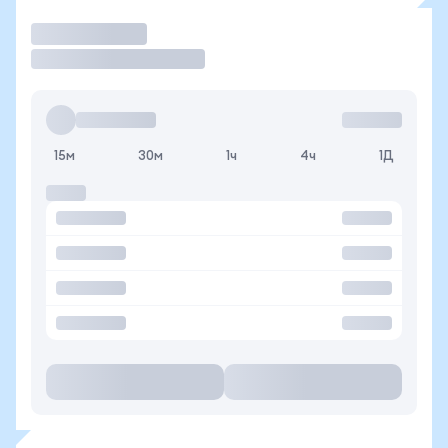
Торговать
15м
30м
1ч
4ч
1Д