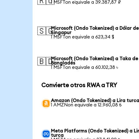
🇷🇺
1 MSFTon equivale a 39.387,87 ₽
Microsoft (Ondo Tokenized) a Dólar de
🇸🇬
Singapur
1 MSFTon equivale a 623,34 $
Microsoft (Ondo Tokenized) a Taka de
🇧🇩
Bangladés
1 MSFTon equivale a 60.102,38 ৳
Convierte otros RWA a TRY
Amazon (Ondo Tokenized) a Lira turc
1 AMZNon equivale a 12.960,08 ₺
Meta Platforms (Ondo Tokenized) a Li
turca