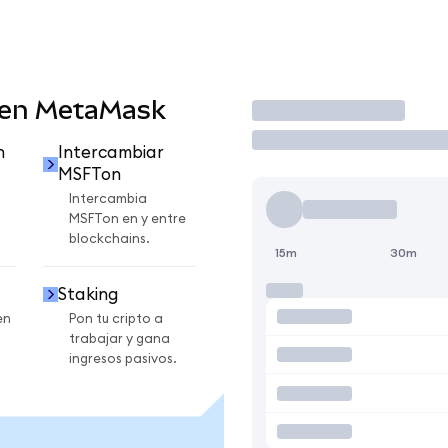
 en MetaMask
Operar
n
Intercambiar
MSFTon
Intercambia
MSFTon en y entre
blockchains.
15m
30m
Staking
en
Pon tu cripto a
trabajar y gana
ingresos pasivos.