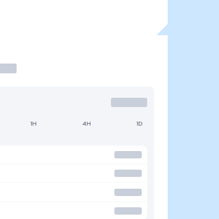
1H
4H
1D