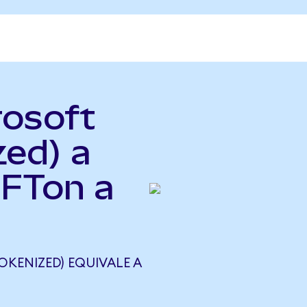
rosoft
zed) a
SFTon a
OKENIZED) EQUIVALE A