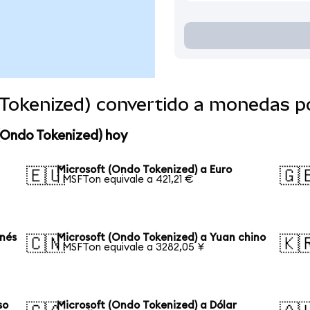
 Tokenized) convertido a monedas p
(Ondo Tokenized) hoy
Microsoft (Ondo Tokenized) a Euro
🇪🇺
🇬
1 MSFTon equivale a 421,21 €
onés
Microsoft (Ondo Tokenized) a Yuan chino
🇨🇳
🇰
1 MSFTon equivale a 3282,05 ¥
so
Microsoft (Ondo Tokenized) a Dólar