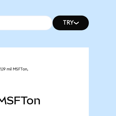
TRY
1,19 mil MSFTon,
MSFTon