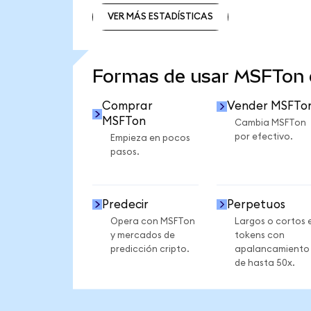
VER MÁS ESTADÍSTICAS
VER MÁS ESTADÍSTICAS
Formas de usar MSFTon
Comprar
Vender MSFTo
MSFTon
Cambia MSFTon
por efectivo.
Empieza en pocos
pasos.
Predecir
Perpetuos
Opera con MSFTon
Largos o cortos 
y mercados de
tokens con
predicción cripto.
apalancamiento
de hasta 50x.