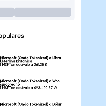
opulares
Microsoft (Ondo Tokenized) a Libra

Esterlina Británica
1 MSFTon equivale a 361,28 £
Microsoft (Ondo Tokenized) a Won

surcoreano
1 MSFTon equivale a 693.420,37 ₩
Microsoft (Ondo Tokenized) a Dólar