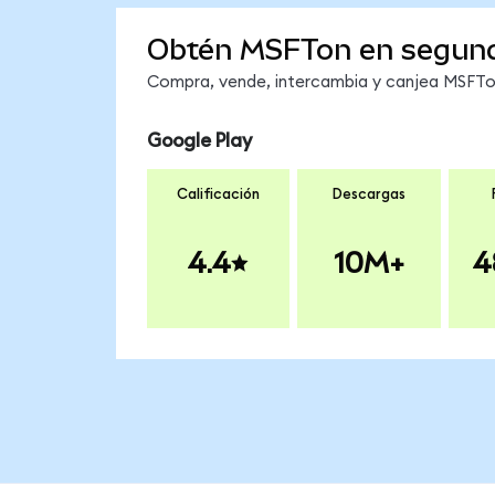
Obtén MSFTon en segun
Compra, vende, intercambia y canjea MSFTon 
Google Play
Calificación
Descargas
4.4
10M+
4