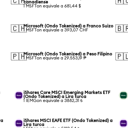
🇨🇦
🇦
canadiense
1 MSFTon equivale a 681,44 $
Microsoft (Ondo Tokenized) a Franco Suizo
🇨🇭
🇧
1 MSFTon equivale a 393,07 CHF
Microsoft (Ondo Tokenized) a Peso Filipino
🇵🇭
🇵
1 MSFTon equivale a 29.553,19 ₱
a
iShares Core MSCI Emerging Markets ETF
(Ondo Tokenized) a Lira turca
1 IEMGon equivale a 3882,31 ₺
ra
iShares MSCI EAFE ETF (Ondo Tokenized) a
Lira turca