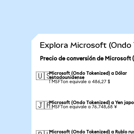
Explora Microsoft (Ondo
Precio de conversión de Microsoft 
Microsoft (Ondo Tokenized) a Dólar
🇺🇸
estadounidense
1 MSFTon equivale a 486,27 $
Microsoft (Ondo Tokenized) a Yen jap
🇯🇵
1 MSFTon equivale a 76.748,68 ¥
Microsoft (Ondo Tokenized) a Rublo ru