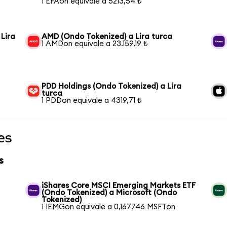
1 EFAon equivale a 5213,54 ₺
 Lira
AMD (Ondo Tokenized) a Lira turca
1 AMDon equivale a 23.159,19 ₺
PDD Holdings (Ondo Tokenized) a Lira
turca
1 PDDon equivale a 4319,71 ₺
es
s
iShares Core MSCI Emerging Markets ETF
(Ondo Tokenized) a Microsoft (Ondo
Tokenized)
1 IEMGon equivale a 0,167746 MSFTon