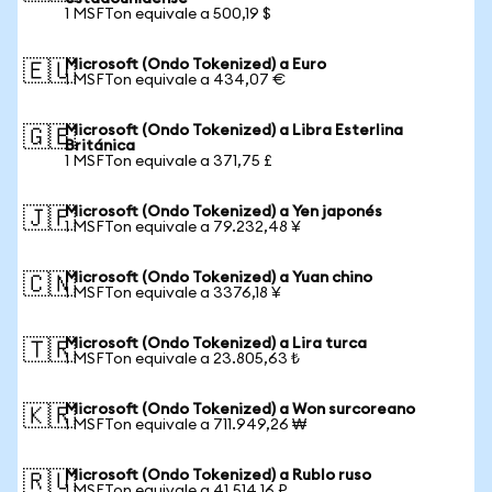
1 MSFTon equivale a 500,19 $
Microsoft (Ondo Tokenized) a Euro
🇪🇺
1 MSFTon equivale a 434,07 €
Microsoft (Ondo Tokenized) a Libra Esterlina
🇬🇧
Británica
1 MSFTon equivale a 371,75 £
Microsoft (Ondo Tokenized) a Yen japonés
🇯🇵
1 MSFTon equivale a 79.232,48 ¥
Microsoft (Ondo Tokenized) a Yuan chino
🇨🇳
1 MSFTon equivale a 3376,18 ¥
Microsoft (Ondo Tokenized) a Lira turca
🇹🇷
1 MSFTon equivale a 23.805,63 ₺
Microsoft (Ondo Tokenized) a Won surcoreano
🇰🇷
1 MSFTon equivale a 711.949,26 ₩
Microsoft (Ondo Tokenized) a Rublo ruso
🇷🇺
1 MSFTon equivale a 41.514,16 ₽