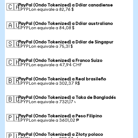
PayPal (Ondo Tokenized) a Dólar canadiense
🇨🇦
1 PYPLon equivale a 82,76 $
PayPal (Ondo Tokenized) a Dólar australiano
🇦🇺
1 PYPLon equivale a 84,08 $
PayPal (Ondo Tokenized) a Dólar de Singapur
🇸🇬
1 PYPLon equivale a 75,31 $
PayPal (Ondo Tokenized) a Franco Suizo
🇨🇭
1 PYPLon equivale a 47,94 CHF
PayPal (Ondo Tokenized) a Real brasileño
🇧🇷
1 PYPLon equivale a 302,37 R$
PayPal (Ondo Tokenized) a Taka de Bangladés
🇧🇩
1 PYPLon equivale a 7321,17 ৳
PayPal (Ondo Tokenized) a Peso Filipino
🇵🇭
1 PYPLon equivale a 3601,02 ₱
PayPal (Ondo Tokenized) a Złoty polaco
🇵🇱