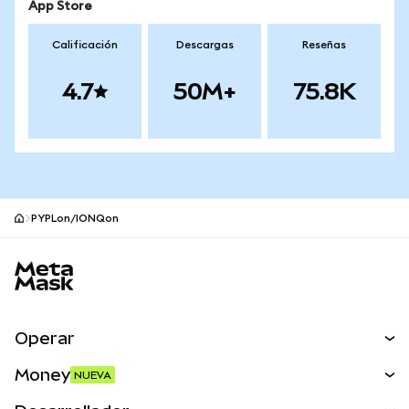
App Store
Calificación
Descargas
Reseñas
4.7
50M+
75.8K
PYPLon/IONQon
Pie de página del sitio MetaMask
Operar
Canjear
Money
NUEVA
Predecir
NUEVA
Comprar