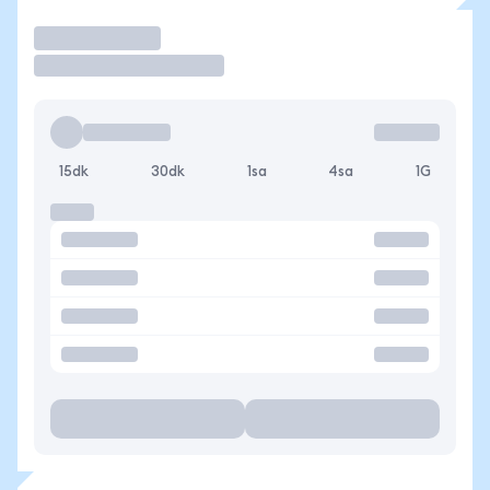
İşlem Yap
15dk
30dk
1sa
4sa
1G