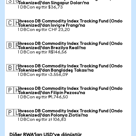
🇸🇬
Tokenized)'dan Singapur Doları'na
1 DBCon eşittir $36,73
Invesco DB Commodity Index Tracking Fund (Ondo
🇨🇭
Tokenized)'dan İsviçre Frangı'na
1 DBCon eşittir CHF 23,20
Invesco DB Commodity Index Tracking Fund (Ondo
🇧🇷
Tokenized)'dan Brezilya Reali'na
1 DBCon eşittir R$146,56
Invesco DB Commodity Index Tracking Fund (Ondo
🇧🇩
Tokenized)'dan Bangladeş Takası'na
1 DBCon eşittir ৳3.556,09
Invesco DB Commodity Index Tracking Fund (Ondo
🇵🇭
Tokenized)'dan Filipin Pezosu'na
1 DBCon eşittir ₱1.746,50
Invesco DB Commodity Index Tracking Fund (Ondo
🇵🇱
Tokenized)'dan Polonya Zlotisi'na
1 DBCon eşittir zł 106,83
Diğer RWA'ları USD'ye dönüştür