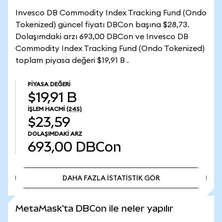
Invesco DB Commodity Index Tracking Fund (Ondo
Tokenized) güncel fiyatı DBCon başına $28,73.
Dolaşımdaki arzı 693,00 DBCon ve Invesco DB
Commodity Index Tracking Fund (Ondo Tokenized)
toplam piyasa değeri $19,91 B .
PIYASA DEĞERI
$19,91 B
İŞLEM HACMI
(24S)
$23,59
DOLAŞIMDAKI ARZ
693,00
DBCon
DAHA FAZLA İSTATİSTİK GÖR
DAHA FAZLA İSTATİSTİK GÖR
MetaMask'ta DBCon ile neler yapılır