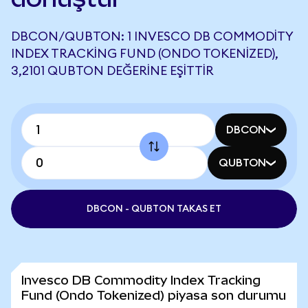
DBCON/QUBTON: 1 INVESCO DB COMMODITY
INDEX TRACKING FUND (ONDO TOKENIZED),
3,2101 QUBTON DEĞERINE EŞITTIR
DBCON
QUBTON
DBCON - QUBTON TAKAS ET
Invesco DB Commodity Index Tracking
Fund (Ondo Tokenized) piyasa son durumu