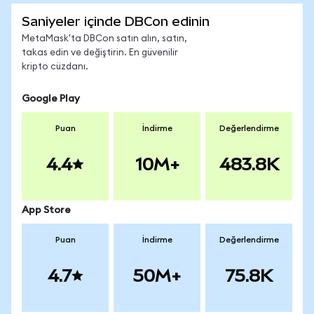
Saniyeler içinde DBCon edinin
MetaMask'ta DBCon satın alın, satın,
takas edin ve değiştirin. En güvenilir
kripto cüzdanı.
Google Play
Puan
İndirme
Değerlendirme
4.4
10M+
483.8K
App Store
Puan
İndirme
Değerlendirme
4.7
50M+
75.8K