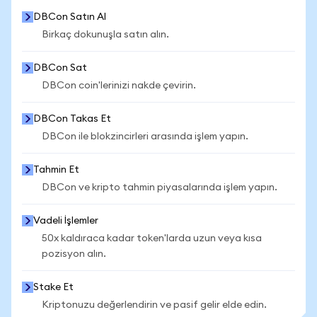
DBCon Satın Al
Birkaç dokunuşla satın alın.
DBCon Sat
DBCon coin'lerinizi nakde çevirin.
DBCon Takas Et
DBCon ile blokzincirleri arasında işlem yapın.
Tahmin Et
DBCon ve kripto tahmin piyasalarında işlem yapın.
Vadeli İşlemler
50x kaldıraca kadar token'larda uzun veya kısa
pozisyon alın.
Stake Et
Kriptonuzu değerlendirin ve pasif gelir elde edin.