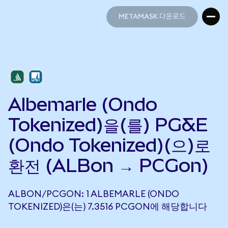
METAMASK 다운로드
METAMASK 다운로드
Albemarle (Ondo
Tokenized)을(를) PG&E
(Ondo Tokenized)(으)로
환전 (ALBon → PCGon)
ALBON/PCGON: 1 ALBEMARLE (ONDO
TOKENIZED)은(는) 7.3516 PCGON에 해당합니다