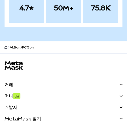
4.7
50M+
75.8K
ALBon/PCGon
MetaMask 사이트 바닥글
거래
스왑
머니
신규
예측 시장
신규
매수
개발자
무기한 선물
신규
카드
문서 보기
MetaMask 받기
실물자산
mUSD
신규
대시보드
Transaction Shield