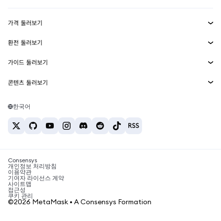
수익 창출
Smart Accounts Kit
에이전트 지갑
신규
가격 둘러보기
임베디드 지갑
Snaps
비트코인 가격
환전 둘러보기
MetaMask Connect
이더리움 가격
보상
신규
BTC를 USD로 환전
솔라나 가격
가이드 둘러보기
Snaps
보안
ETH를 USD로 환전
BTC 매수
시바이누 가격
USDT를 INR로 환전
콘텐츠 둘러보기
웹3 서비스
고객 지원
ETH 매수
페페 가격
비트코인 지갑
BTC를 USDT로 환전
SOL 매수
채용
테더 가격
솔라나 지갑
한국어
BTC를 INR로 환전
PEPE 매수
연락처
USDC 가격
최고의 암호화폐 카드
ETH를 USDT로 환전
USDT 매수
체인링크 가격
최고의 모바일 암호화폐 지갑
USDT를 PHP로 환전
USDC 매수
Polymarket이란?
BTC를 EUR로 환전
SHIB 매수
Consensys
암호화폐 세금 뉴스
개인정보 처리방침
이용약관
BNB 매수
기여자 라이선스 계약
암호화폐 매수 방법
사이트맵
접근성
비트코인 매도 방법
쿠키 관리
©2026 MetaMask • A Consensys Formation